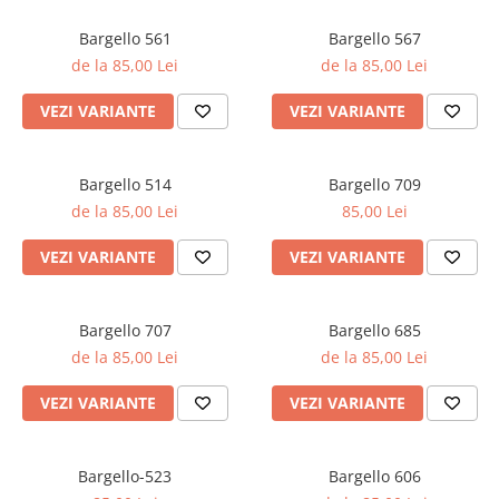
Oriental-Fougere
Aromatic-Fougere
Oriental-Lemnos
Aromatic-Condimentat
Bargello 561
Bargello 567
de la 85,00 Lei
de la 85,00 Lei
Floral-Fructat-Gurmand
Lemnos-Floral/Mosc
Oriental-Floral
Oriental-Floral
VEZI VARIANTE
VEZI VARIANTE
Floral-Lemnos/Mosc
Citric-Aromatic
Floral-Acvatic
Oriental
Bargello 514
Bargello 709
Floral-Fructat/Gurmand
Oriental-Fougere
de la 85,00 Lei
85,00 Lei
Oriental-Vanilat
Aromatic-Acvatic
VEZI VARIANTE
VEZI VARIANTE
Lemnos-Cypre
Lemnos-Cypre
Oriental-Condimentat
Lemnos-Acvatic
Bargello 707
Bargello 685
Pielarie
Floral-Fructat
de la 85,00 Lei
de la 85,00 Lei
Floral-Aldehidic
Citric
VEZI VARIANTE
VEZI VARIANTE
Floral-Lemnos
Aromatic
Fructat
Aromatic-Fructat
Bargello-523
Bargello 606
Aromatic-Verde