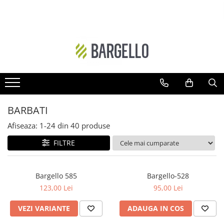
DAMA
BARBATI
Floral
Ambra - Unisex
Ambra- Floral
Cypre-Fructat
Oriental
Aromatic - Fougere
Ambra
Lemnos-Aromatic
BARBATI
Ambra- Floral- Unisex
Ambra- Lemnos - Unisex
Afiseaza:
1-
24
din
40
produse
Floral-Fructat
Cypre-Floral
FILTRE
Lemnos - Floral - Mosc
Floral
Ambra- Vanilat
Lemnos
Bargello 585
Bargello-528
Cypre-Fructat
Oriental-Condimentat
123,00 Lei
95,00 Lei
Cypre-Floral
Lemnos-Condimentat
VEZI VARIANTE
ADAUGA IN COS
Floral - Lemnos - Mosc
Oriental-Lemnos