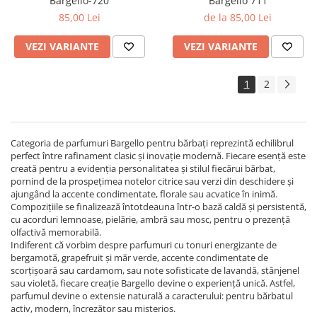
Bargello-720
Bargello 711
85,00 Lei
de la 85,00 Lei
VEZI VARIANTE
VEZI VARIANTE
1
2
Categoria de parfumuri Bargello pentru bărbați reprezintă echilibrul
perfect între rafinament clasic și inovație modernă. Fiecare esență este
creată pentru a evidenția personalitatea și stilul fiecărui bărbat,
pornind de la prospețimea notelor citrice sau verzi din deschidere și
ajungând la accente condimentate, florale sau acvatice în inimă.
Compozițiile se finalizează întotdeauna într-o bază caldă și persistentă,
cu acorduri lemnoase, pielărie, ambră sau mosc, pentru o prezență
olfactivă memorabilă.
Indiferent că vorbim despre parfumuri cu tonuri energizante de
bergamotă, grapefruit și măr verde, accente condimentate de
scorțișoară sau cardamom, sau note sofisticate de lavandă, stânjenel
sau violetă, fiecare creație Bargello devine o experiență unică. Astfel,
parfumul devine o extensie naturală a caracterului: pentru bărbatul
activ, modern, încrezător sau misterios.