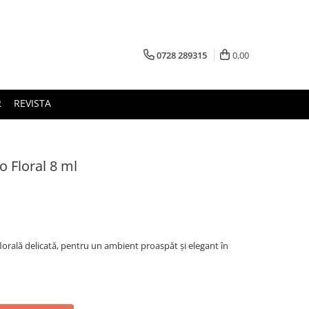
0728 289315
0,00
R
REVISTA
o Floral 8 ml
orală delicată, pentru un ambient proaspăt și elegant în