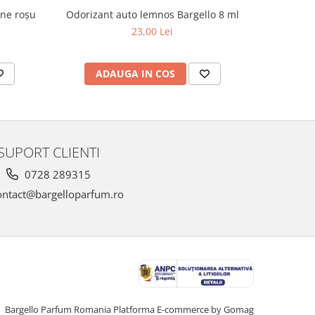
ne roșu
Odorizant auto lemnos Bargello 8 ml
Odorizant
23,00 Lei
ADAUGA IN COS
AD
SUPORT CLIENTI
0728 289315
ntact@bargelloparfum.ro
Bargello Parfum Romania
Platforma E-commerce by Gomag