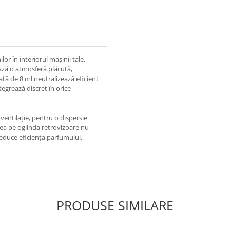
r în interiorul mașinii tale.
ează o atmosferă plăcută,
ată de 8 ml neutralizează eficient
egrează discret în orice
entilație, pentru o dispersie
rea pe oglinda retrovizoare nu
reduce eficiența parfumului.
PRODUSE SIMILARE