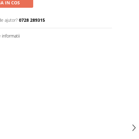
A IN COS
de ajutor?
0728 289315
informatii