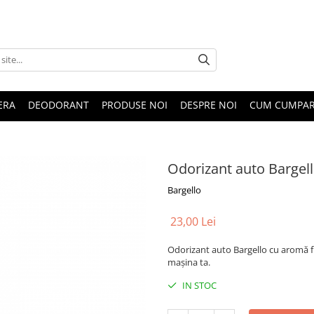
ERA
DEODORANT
PRODUSE NOI
DESPRE NOI
CUM CUMPA
Odorizant auto Bargell
Bargello
23,00 Lei
Odorizant auto Bargello cu aromă fl
mașina ta.
IN STOC