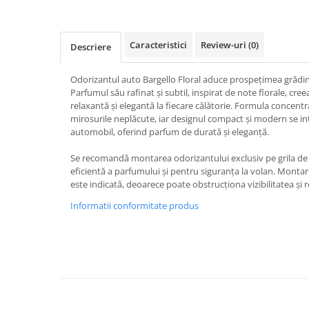
Caracteristici
Review-uri
(0)
Descriere
Odorizantul auto Bargello Floral aduce prospețimea grădinilo
Parfumul său rafinat și subtil, inspirat de note florale, cre
relaxantă și elegantă la fiecare călătorie. Formula concentr
mirosurile neplăcute, iar designul compact și modern se int
automobil, oferind parfum de durată și eleganță.
Se recomandă montarea odorizantului exclusiv pe grila de v
eficientă a parfumului și pentru siguranța la volan. Monta
este indicată, deoarece poate obstrucționa vizibilitatea și 
Informatii conformitate produs