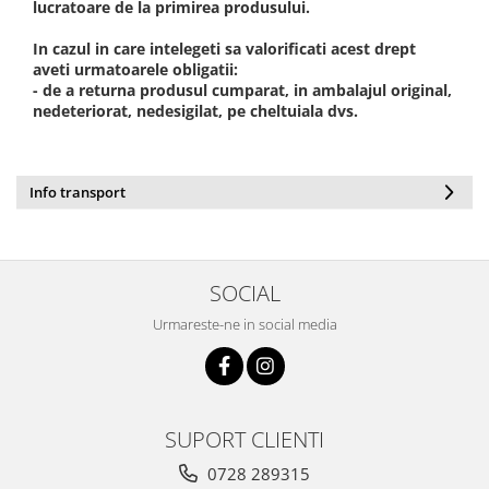
Oriental-Fougere
Aromatic-Fougere
lucratoare de la primirea produsului.
Oriental-Lemnos
Aromatic-Condimentat
In cazul in care intelegeti sa valorificati acest drept
Floral-Fructat-Gurmand
Lemnos-Floral/Mosc
aveti urmatoarele obligatii:
- de a returna produsul cumparat, in ambalajul original,
Oriental-Floral
Oriental-Floral
nedeteriorat, nedesigilat, pe cheltuiala dvs.
Floral-Lemnos/Mosc
Citric-Aromatic
Floral-Acvatic
Oriental
Info transport
Floral-Fructat/Gurmand
Oriental-Fougere
Oriental-Vanilat
Aromatic-Acvatic
Lemnos-Cypre
Lemnos-Cypre
SOCIAL
Oriental-Condimentat
Lemnos-Acvatic
Urmareste-ne in social media
Pielarie
Floral-Fructat
Floral-Aldehidic
Citric
Floral-Lemnos
Aromatic
SUPORT CLIENTI
Fructat
Aromatic-Fructat
0728 289315
Aromatic-Verde