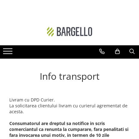
DAMA
BARBATI
Floral
Ambra - Unisex
Ambra- Floral
Cypre-Fructat
Oriental
Aromatic - Fougere
Ambra
Lemnos-Aromatic
Ambra- Floral- Unisex
Ambra- Lemnos - Unisex
Info transport
Floral-Fructat
Cypre-Floral
Lemnos - Floral - Mosc
Floral
Livram cu DPD Curier.
Ambra- Vanilat
Lemnos
La solicitarea clientului livram cu curierul agrementat de
Cypre-Fructat
Oriental-Condimentat
acesta.
Cypre-Floral
Lemnos-Condimentat
Consumatorul are dreptul sa notifice in scris
comerciantul ca renunta la cumparare, fara penalitati si
Floral - Lemnos - Mosc
Oriental-Lemnos
fara invocarea unui motiv, in termen de 10 zile