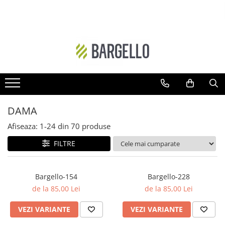
DAMA
BARBATI
Floral
Ambra - Unisex
Ambra- Floral
Cypre-Fructat
Oriental
Aromatic - Fougere
Ambra
Lemnos-Aromatic
DAMA
Ambra- Floral- Unisex
Ambra- Lemnos - Unisex
Afiseaza:
1-
24
din
70
produse
Floral-Fructat
Cypre-Floral
FILTRE
Lemnos - Floral - Mosc
Floral
Ambra- Vanilat
Lemnos
Bargello-154
Bargello-228
Cypre-Fructat
Oriental-Condimentat
de la 85,00 Lei
de la 85,00 Lei
Cypre-Floral
Lemnos-Condimentat
VEZI VARIANTE
VEZI VARIANTE
Floral - Lemnos - Mosc
Oriental-Lemnos