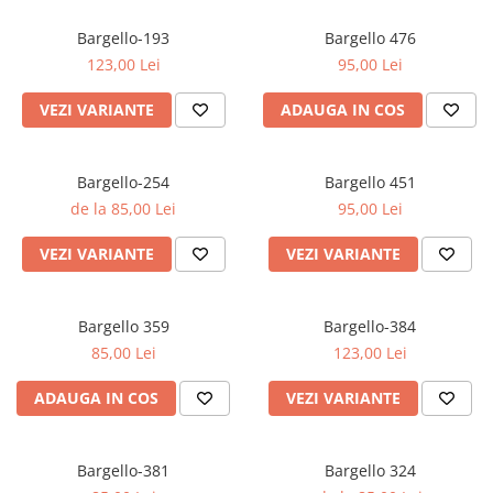
Oriental-Fougere
Aromatic-Fougere
Oriental-Lemnos
Aromatic-Condimentat
Bargello-193
Bargello 476
123,00 Lei
95,00 Lei
Floral-Fructat-Gurmand
Lemnos-Floral/Mosc
Oriental-Floral
Oriental-Floral
VEZI VARIANTE
ADAUGA IN COS
Floral-Lemnos/Mosc
Citric-Aromatic
Floral-Acvatic
Oriental
Bargello-254
Bargello 451
Floral-Fructat/Gurmand
Oriental-Fougere
de la 85,00 Lei
95,00 Lei
Oriental-Vanilat
Aromatic-Acvatic
VEZI VARIANTE
VEZI VARIANTE
Lemnos-Cypre
Lemnos-Cypre
Oriental-Condimentat
Lemnos-Acvatic
Bargello 359
Bargello-384
Pielarie
Floral-Fructat
85,00 Lei
123,00 Lei
Floral-Aldehidic
Citric
ADAUGA IN COS
VEZI VARIANTE
Floral-Lemnos
Aromatic
Fructat
Aromatic-Fructat
Bargello-381
Bargello 324
Aromatic-Verde