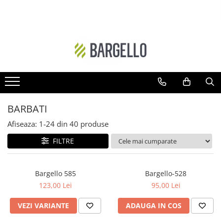
DAMA
BARBATI
Floral
Ambra - Unisex
Ambra- Floral
Cypre-Fructat
Oriental
Aromatic - Fougere
Ambra
Lemnos-Aromatic
BARBATI
Ambra- Floral- Unisex
Ambra- Lemnos - Unisex
Afiseaza:
1-
24
din
40
produse
Floral-Fructat
Cypre-Floral
FILTRE
Lemnos - Floral - Mosc
Floral
Ambra- Vanilat
Lemnos
Bargello 585
Bargello-528
Cypre-Fructat
Oriental-Condimentat
123,00 Lei
95,00 Lei
Cypre-Floral
Lemnos-Condimentat
VEZI VARIANTE
ADAUGA IN COS
Floral - Lemnos - Mosc
Oriental-Lemnos