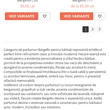
Bargello-720
Bargello 711
85,00 Lei
de la 85,00 Lei
VEZI VARIANTE
VEZI VARIANTE
1
2
Categoria de parfumuri Bargello pentru bărbați reprezintă echilibrul
perfect între rafinament clasic și inovație modernă. Fiecare esență este
creată pentru a evidenția personalitatea și stilul fiecărui bărbat,
pornind de la prospețimea notelor citrice sau verzi din deschidere și
ajungând la accente condimentate, florale sau acvatice în inimă.
Compozițiile se finalizează întotdeauna într-o bază caldă și persistentă,
cu acorduri lemnoase, pielărie, ambră sau mosc, pentru o prezență
olfactivă memorabilă.
Indiferent că vorbim despre parfumuri cu tonuri energizante de
bergamotă, grapefruit și măr verde, accente condimentate de
scorțișoară sau cardamom, sau note sofisticate de lavandă, stânjenel
sau violetă, fiecare creație Bargello devine o experiență unică. Astfel,
parfumul devine o extensie naturală a caracterului: pentru bărbatul
activ, modern, încrezător sau misterios.