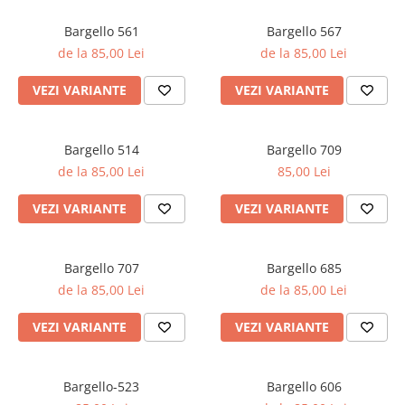
Oriental-Fougere
Aromatic-Fougere
Oriental-Lemnos
Aromatic-Condimentat
Bargello 561
Bargello 567
de la 85,00 Lei
de la 85,00 Lei
Floral-Fructat-Gurmand
Lemnos-Floral/Mosc
Oriental-Floral
Oriental-Floral
VEZI VARIANTE
VEZI VARIANTE
Floral-Lemnos/Mosc
Citric-Aromatic
Floral-Acvatic
Oriental
Bargello 514
Bargello 709
Floral-Fructat/Gurmand
Oriental-Fougere
de la 85,00 Lei
85,00 Lei
Oriental-Vanilat
Aromatic-Acvatic
VEZI VARIANTE
VEZI VARIANTE
Lemnos-Cypre
Lemnos-Cypre
Oriental-Condimentat
Lemnos-Acvatic
Bargello 707
Bargello 685
Pielarie
Floral-Fructat
de la 85,00 Lei
de la 85,00 Lei
Floral-Aldehidic
Citric
VEZI VARIANTE
VEZI VARIANTE
Floral-Lemnos
Aromatic
Fructat
Aromatic-Fructat
Bargello-523
Bargello 606
Aromatic-Verde