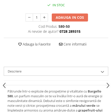
IN STOC
ADAUGA IN COS
Cod Produs:
580-50
Ai nevoie de ajutor?
0728 289315
Adauga la Favorite
Cere informatii
Descriere
Pătrunde într-o explozie de prospețime și vitalitate cu
Bargello
580
, un parfum masculin ce te va învălui într-o aură de energie și
masculinitate dinamică. Debutul este o simfonie revigorantă de
note verzi și citrice: prospețimea crocantă a
mărului verde
se
împletește armonios cu aroma amăruie-dulce a
grapefruit-ului