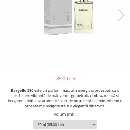
Oriental-Fougere
Aromatic-Fougere
Oriental-Lemnos
Aromatic-Condimentat
Floral-Fructat-Gurmand
Lemnos-Floral/Mosc
Oriental-Floral
Oriental-Floral
Floral-Lemnos/Mosc
Citric-Aromatic
Floral-Acvatic
Oriental
Floral-Fructat/Gurmand
Oriental-Fougere
Oriental-Vanilat
Aromatic-Acvatic
Lemnos-Cypre
Lemnos-Cypre
85,00 Lei
Oriental-Condimentat
Lemnos-Acvatic
Pielarie
Floral-Fructat
Bargello 580
este un parfum masculin energic și proaspăt, cu o
deschidere vibrantă de măr verde, grapefruit, cimbru, mentă și
Floral-Aldehidic
Citric
bergamot. Inima sa aromatică include busuioc și iasomie, oferind o
prospețime revigorantă și o eleganță dinamică.
Floral-Lemnos
Aromatic
Volum (ml)
:
Fructat
Aromatic-Fructat
Aromatic-Verde