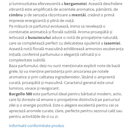
și luminozitatea efervescentă a
bergamotei
. Această deschidere
vibrantă este amplificată de accentele aromatice, pământii, de
cimbru
și de senzația răcoritoare a
mentăi
, creând o primă
impresie energizantă și plină de viață.
Pe măsură ce parfumul evoluează, inima sa revelează o
combinație aromatică și florală subtilă. Aroma proaspătă și
ierboasă a
busuiocului
aduce o notă de prospețime naturală,
care se completează perfect cu delicatețea opulentă a
iasomiei
.
Această notă florală masculină echilibrează armonios exuberanța
inițială, conferind parfumului o eleganță rafinată și o
complexitate subtilă.
Baza parfumului, deși nu sunt menționate explicit note de bază
grele, își va menține persistența prin ancorarea pe notele
aromatice și prin calitatea ingredientelor, lăsând o amprentă
curată, proaspătă și masculină. Caracterul general este unul
luminos, vivace și revigorant.
Bargello 580
este parfumul ideal pentru bărbatul modern, activ,
care își dorește să emane o prospețime distinctivă pe parcursul
zilei și o energie pozitivă. Este o alegere excelentă pentru cei ce
apreciază aromele curate, clare, perfecte pentru sezonul cald sau
pentru activitățile de zi cu zi.
Informatii conformitate produs