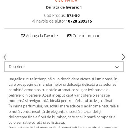
STOC EPUIZAT
Durata de livrare:
1
Cod Produs:
675-50
Ai nevoie de ajutor?
0728 289315
Adauga la Favorite
Cere informatii
Descriere
Bargello 675 te întâmpină cu o deschidere vivace și luminoasă, în
care prospețimea mandarinelor și dulceața delicată a caiselor se
combină armonios cu notele aromatice și ușor ierboase ale
petrelei din cereale. Acest început captivant oferă o senzație
modernă și revigorantă, ideală pentru bărbatul activ și rafinat.
În inima parfumului, mușchiul mare aduce o adâncime naturală și
o notă verde, însoțită de eleganța discretă a lavandei și
delicatețea fină a florii de bumbac, care echilibrează compoziția
cu o senzație curată și sofisticată.
Baza este solidă și memorabilă, construită pe acorduri lemnoase