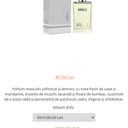
Oriental-Fougere
Aromatic-Fougere
Oriental-Lemnos
Aromatic-Condimentat
Floral-Fructat-Gurmand
Lemnos-Floral/Mosc
Oriental-Floral
Oriental-Floral
Floral-Lemnos/Mosc
Citric-Aromatic
Floral-Acvatic
Oriental
Floral-Fructat/Gurmand
Oriental-Fougere
Oriental-Vanilat
Aromatic-Acvatic
Lemnos-Cypre
Lemnos-Cypre
85,00 Lei
Oriental-Condimentat
Lemnos-Acvatic
Pielarie
Floral-Fructat
Parfum masculin sofisticat și lemnos, cu note fresh de caise și
mandarine, însoțite de mușchi, lavandă și floare de bumbac, susținute
Floral-Aldehidic
Citric
de o bază caldă și persistentă de patchouli, cedru Virginia și chihlimbar.
Floral-Lemnos
Aromatic
Volum (ml)
:
Fructat
Aromatic-Fructat
Aromatic-Verde