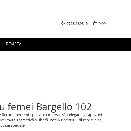
0728 289315
0,00
R
REVISTA
u femei Bargello 102
 fiecare moment special cu mirosul său elegant și captivant.
ți mereu atractivă și liberă. Potrivit pentru utilizare zilnică,
ocazii speciale.