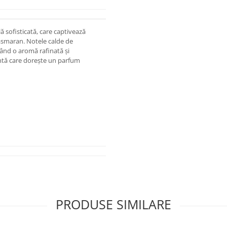
ă sofisticată, care captivează
asmaran. Notele calde de
ând o aromă rafinată și
entă care dorește un parfum
PRODUSE SIMILARE