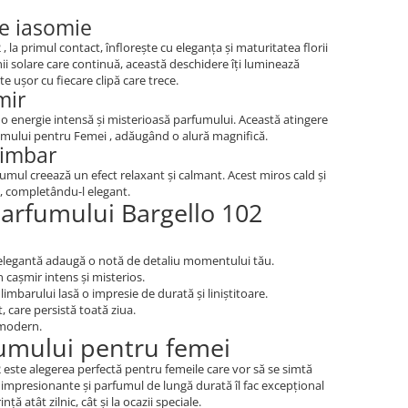
de iasomie
 la primul contact, înflorește cu eleganța și maturitatea florii
i solare care continuă, această deschidere îți luminează
te ușor cu fiecare clipă care trece.
mir
o energie intensă și misterioasă parfumului. Această atingere
umului pentru Femei , adăugând o alură magnifică.
limbar
umul creează un efect relaxant și calmant. Acest miros cald și
, completându-l elegant.
 parfumului Bargello 102
 elegantă adaugă o notă de detaliu momentului tău.
n cașmir intens și misterios.
limbarului lasă o impresie de durată și liniștitoare.
, care persistă toată ziua.
 modern.
rfumului pentru femei
este alegerea perfectă pentru femeile care vor să se simtă
 impresionante și parfumul de lungă durată îl fac excepțional
ță atât zilnic, cât și la ocazii speciale.