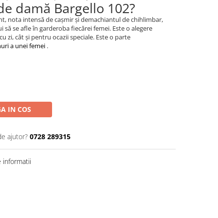
de damă Bargello 102?
ant, nota intensă de cașmir și demachiantul de chihlimbar,
i să se afle în garderoba fiecărei femei. Este o alegere
u zi, cât și pentru ocazii speciale. Este o parte
muri a unei femei
.
A IN COS
de ajutor?
0728 289315
informatii