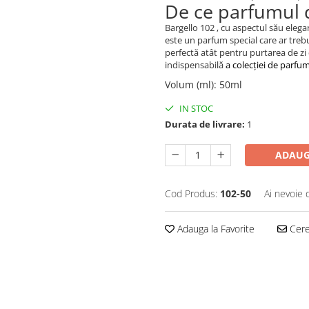
De ce parfumul 
Bargello 102 , cu aspectul său eleg
este un parfum special care ar trebu
perfectă atât pentru purtarea de zi c
indispensabilă
a colecției de parfu
Volum (ml)
:
50ml
IN STOC
Durata de livrare:
1
ADAUG
Cod Produs:
102-50
Ai nevoie 
Adauga la Favorite
Cere 