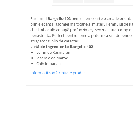
Parfumul
Bargello 102
pentru femei este o creație oriental
prin eleganța iasomiei marocane și misterul lemnului de k
chihlimbar alb adaugă profunzime și senzualitate, complet
persistentă. Perfect pentru femeia puternică și independ
atrăgător și plin de caracter.
Listă de ingrediente Bargello 102
Lemn de Kasmaran
Iasomie de Maroc
Chihlimbar alb
Informatii conformitate produs