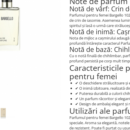
Note de parfum
Notă de vârf: Crin 
Parfumul pentru femei Bargello 102 ,
de crin de iasomie. Asemenea lumini
spiritul și lasă o urmă care străluceș
Notă de inimă: Caș
Nota de mijloc a cașmirului adaugă 
profundă întărește caracterul Parf
Notă de bază: Chih
Cu o notă finală de chihlimbar, parf
profund persistă pe corp mult timp
Caracteristicile
pentru femei
✔ O deschidere strălucitoare și
✔ O inimă izbitoare, realizată di
✔ Puterea durabilă a culorii chih
✔ Un parfum răcoritor și elegant
✔ Design de ambalaj elegant și
Utilizări ale pa
Parfumul pentru femei Bargello 102 
speciale. Aroma sa elegantă, notele
de rezistent. Poate fi purtat cu ușurin