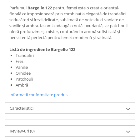
Parfumul
Bargello 122
pentru femei este o creație oriental-
florală ce impresionează prin combinația elegantă de trandafiri
seducători și frezii delicate, sublimată de note dulci-vaniate de
vanilie și ambra. Iasomia adaugă o notă luxuriantă, iar patchouli
oferă profunzime și mister, conturând o aromă sofisticată și
persistentă perfectă pentru femeia modernă și rafinată.
Listă de ingrediente Bargello 122
Trandafiri
Frezii
Vanilie
Orhidee
Patchouli
Ambră
Informatii conformitate produs
Caracteristici
Review-uri
(0)