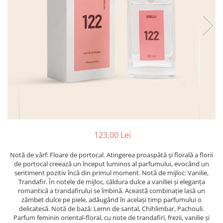
Oriental-Fougere
Aromatic-Fougere
Oriental-Lemnos
Aromatic-Condimentat
Floral-Fructat-Gurmand
Lemnos-Floral/Mosc
Oriental-Floral
Oriental-Floral
Floral-Lemnos/Mosc
Citric-Aromatic
Floral-Acvatic
Oriental
Floral-Fructat/Gurmand
Oriental-Fougere
Oriental-Vanilat
Aromatic-Acvatic
Lemnos-Cypre
Lemnos-Cypre
123,00 Lei
Oriental-Condimentat
Lemnos-Acvatic
Pielarie
Floral-Fructat
Notă de vârf: Floare de portocal. Atingerea proaspătă și florală a florii
de portocal creează un început luminos al parfumului, evocând un
Floral-Aldehidic
Citric
sentiment pozitiv încă din primul moment. Notă de mijloc: Vanilie,
Trandafir. În notele de mijloc, căldura dulce a vaniliei și eleganța
Floral-Lemnos
Aromatic
romantică a trandafirului se îmbină. Această combinație lasă un
zâmbet dulce pe piele, adăugând în același timp parfumului o
Fructat
Aromatic-Fructat
delicatesă. Notă de bază: Lemn de santal, Chihlimbar, Pachouli.
Aromatic-Verde
Parfum feminin oriental-floral, cu note de trandafiri, frezii, vanilie și