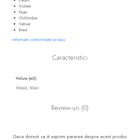
Cedru
Violete
Piper
Chihlimbar
Vetiver
Brad
Informatii conformitate produs
Caracteristici
Volum (ml):
100ml,
50ml
Review-uri
(0)
Daca doresti sa iti exprimi parerea despre acest produs