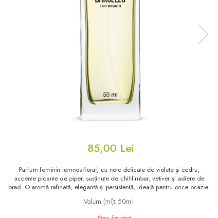
Floral - Lemnos - Mosc
Oriental-Lemnos
Oriental-Fougere
Aromatic-Fougere
Oriental-Lemnos
Aromatic-Condimentat
Floral-Fructat-Gurmand
Lemnos-Floral/Mosc
Oriental-Floral
Oriental-Floral
Floral-Lemnos/Mosc
Citric-Aromatic
Floral-Acvatic
Oriental
Floral-Fructat/Gurmand
Oriental-Fougere
Oriental-Vanilat
Aromatic-Acvatic
85,00 Lei
Lemnos-Cypre
Lemnos-Cypre
Parfum feminin lemnos-floral, cu note delicate de violete și cedru,
Oriental-Condimentat
Lemnos-Acvatic
accente picante de piper, susținute de chihlimbar, vetiver și adiere de
brad. O aromă rafinată, elegantă și persistentă, ideală pentru orice ocazie.
Pielarie
Floral-Fructat
Volum (ml)
:
50ml
Floral-Aldehidic
Citric
Stoc Epuizat