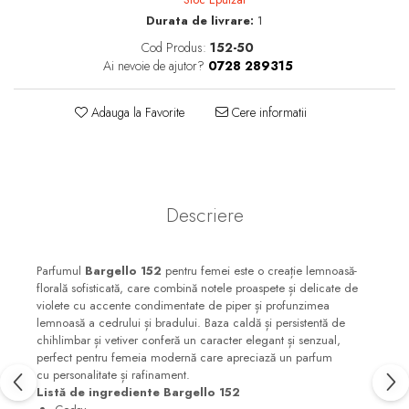
Floral-Lemnos
Aromatic
Durata de livrare:
1
Cod Produs:
152-50
Fructat
Aromatic-Fructat
Ai nevoie de ajutor?
0728 289315
Aromatic-Verde
Adauga la Favorite
Cere informatii
Descriere
Parfumul
Bargello 152
pentru femei este o creație lemnoasă-
florală sofisticată, care combină notele proaspete și delicate de
violete cu accente condimentate de piper și profunzimea
lemnoasă a cedrului și bradului. Baza caldă și persistentă de
chihlimbar și vetiver conferă un caracter elegant și senzual,
perfect pentru femeia modernă care apreciază un parfum
cu personalitate și rafinament.
Listă de ingrediente Bargello 152