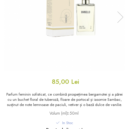
Floral - Lemnos - Mosc
Oriental-Lemnos
Oriental-Fougere
Aromatic-Fougere
Oriental-Lemnos
Aromatic-Condimentat
Floral-Fructat-Gurmand
Lemnos-Floral/Mosc
Oriental-Floral
Oriental-Floral
Floral-Lemnos/Mosc
Citric-Aromatic
Floral-Acvatic
Oriental
Floral-Fructat/Gurmand
Oriental-Fougere
85,00 Lei
Oriental-Vanilat
Aromatic-Acvatic
Lemnos-Cypre
Lemnos-Cypre
Parfum feminin sofisticat, ce combină prospețimea bergamotei și a părei
cu un buchet floral de tuberoză, floare de portocal și iasomie Sambac,
Oriental-Condimentat
Lemnos-Acvatic
susținut de note lemnoase de paciuli, vetiver și o bază dulce de vanilie.
Volum (ml)
:
50ml
Pielarie
Floral-Fructat
In Stoc
Floral-Aldehidic
Citric