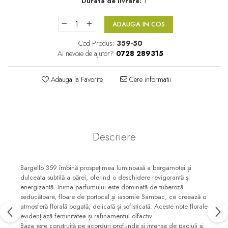
Durata de livrare:
1
Floral-Lemnos
Aromatic
ADAUGA IN COS
Fructat
Aromatic-Fructat
Cod Produs:
359-50
Aromatic-Verde
Ai nevoie de ajutor?
0728 289315
Adauga la Favorite
Cere informatii
Descriere
Bargello 359 îmbină prospețimea luminoasă a bergamotei și
dulceata subtilă a părei, oferind o deschidere revigorantă și
energizantă. Inima parfumului este dominată de tuberoză
seducătoare, floare de portocal și iasomie Sambac, ce creează o
atmosferă florală bogată, delicată și sofisticată. Aceste note florale
evidențiază feminitatea și rafinamentul olfactiv.
Baza este construită pe acorduri profunde și intense de paciuli și