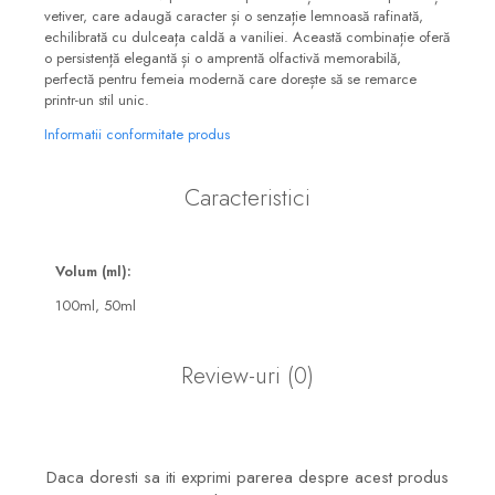
vetiver, care adaugă caracter și o senzație lemnoasă rafinată,
echilibrată cu dulceața caldă a vaniliei. Această combinație oferă
o persistență elegantă și o amprentă olfactivă memorabilă,
perfectă pentru femeia modernă care dorește să se remarce
printr-un stil unic.
Informatii conformitate produs
Caracteristici
Volum (ml):
100ml,
50ml
Review-uri
(0)
Daca doresti sa iti exprimi parerea despre acest produs