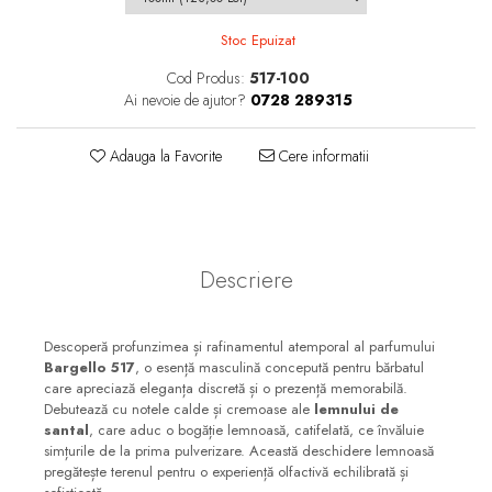
Floral-Lemnos
Aromatic
Stoc Epuizat
Fructat
Aromatic-Fructat
Cod Produs:
517-100
Aromatic-Verde
Ai nevoie de ajutor?
0728 289315
Adauga la Favorite
Cere informatii
Descriere
Descoperă profunzimea și rafinamentul atemporal al parfumului
Bargello 517
, o esență masculină concepută pentru bărbatul
care apreciază eleganța discretă și o prezență memorabilă.
Debutează cu notele calde și cremoase ale
lemnului de
santal
, care aduc o bogăție lemnoasă, catifelată, ce învăluie
simțurile de la prima pulverizare. Această deschidere lemnoasă
pregătește terenul pentru o experiență olfactivă echilibrată și