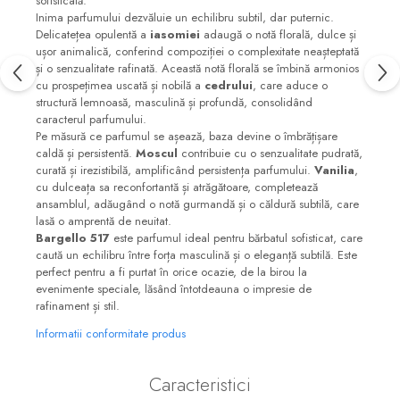
sofisticată.
Inima parfumului dezvăluie un echilibru subtil, dar puternic.
Delicatețea opulentă a
iasomiei
adaugă o notă florală, dulce și
ușor animalică, conferind compoziției o complexitate neașteptată
și o senzualitate rafinată. Această notă florală se îmbină armonios
cu prospețimea uscată și nobilă a
cedrului
, care aduce o
structură lemnoasă, masculină și profundă, consolidând
caracterul parfumului.
Pe măsură ce parfumul se așează, baza devine o îmbrățișare
caldă și persistentă.
Moscul
contribuie cu o senzualitate pudrată,
curată și irezistibilă, amplificând persistența parfumului.
Vanilia
,
cu dulceața sa reconfortantă și atrăgătoare, completează
ansamblul, adăugând o notă gurmandă și o căldură subtilă, care
lasă o amprentă de neuitat.
Bargello 517
este parfumul ideal pentru bărbatul sofisticat, care
caută un echilibru între forța masculină și o eleganță subtilă. Este
perfect pentru a fi purtat în orice ocazie, de la birou la
evenimente speciale, lăsând întotdeauna o impresie de
rafinament și stil.
Informatii conformitate produs
Caracteristici