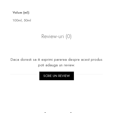
Volum (ml):
100ml,
50ml
Review-uri
(0)
Daca doresti sa iti exprimi parerea despre acest produs
poti adauga un review.
SCRIE UN REVIEW