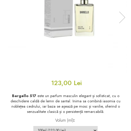
Floral - Lemnos - Mosc
Oriental-Lemnos
Oriental-Fougere
Aromatic-Fougere
Oriental-Lemnos
Aromatic-Condimentat
Floral-Fructat-Gurmand
Lemnos-Floral/Mosc
Oriental-Floral
Oriental-Floral
Floral-Lemnos/Mosc
Citric-Aromatic
Floral-Acvatic
Oriental
Floral-Fructat/Gurmand
Oriental-Fougere
123,00 Lei
Oriental-Vanilat
Aromatic-Acvatic
Lemnos-Cypre
Lemnos-Cypre
Bargello 517
este un parfum masculin elegant și sofisticat, cu o
deschidere caldă de lemn de santal. Inima sa combină iasomia cu
Oriental-Condimentat
Lemnos-Acvatic
noblețea cedrului, iar baza se așează pe mosc și vanilie, oferind o
senzualitate clasică și o persistență remarcabilă.
Pielarie
Floral-Fructat
Volum (ml)
:
Floral-Aldehidic
Citric