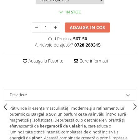
IN STOC
ADAUGA IN COS
Cod Produs:
567-50
Ai nevoie de ajutor?
0728 289315
Adauga la Favorite
Cere informatii
Descriere
Pătrunde în esența masculinității moderne și a rafinamentului
puternic cu
Bargello 567
, un parfum ce te va învălui într-o aură
magnetică și sofisticată. Debutează cu o deschidere vibrantă și
efervescentă de
bergamotă de Calabria
, care aduce o
luminozitate citrică intensă, completată de o notă incisivă și
energică de
piper
. Această combinație creează o primă impresie