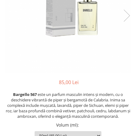
Oriental-Fougere
Aromatic-Fougere
Oriental-Lemnos
Aromatic-Condimentat
Floral-Fructat-Gurmand
Lemnos-Floral/Mosc
Oriental-Floral
Oriental-Floral
Floral-Lemnos/Mosc
Citric-Aromatic
Floral-Acvatic
Oriental
Floral-Fructat/Gurmand
Oriental-Fougere
Oriental-Vanilat
Aromatic-Acvatic
Lemnos-Cypre
Lemnos-Cypre
85,00 Lei
Oriental-Condimentat
Lemnos-Acvatic
Pielarie
Floral-Fructat
Bargello 567
este un parfum masculin intens și modern, cu o
deschidere vibrantă de piper și bergamotă de Calabria. Inima sa
Floral-Aldehidic
Citric
complexă include mușcată, lavandă, piper de Sichuan, elemi și piper
roz, iar baza profundă combină vetiver, patchouli, cedru, labdanum și
Floral-Lemnos
Aromatic
ambroxan, oferind o eleganță masculină contemporană.
Fructat
Aromatic-Fructat
Volum (ml)
:
Aromatic-Verde