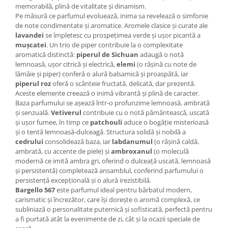
memorabilă, plină de vitalitate și dinamism.
Pe măsură ce parfumul evoluează, inima sa revelează o simfonie
de note condimentate și aromatice. Aromele clasice și curate ale
lavandei
se împletesc cu prospețimea verde și ușor picantă a
mușcatei
. Un trio de piper contribuie la o complexitate
aromatică distinctă:
piperul de Sichuan
adaugă o notă
lemnoasă, ușor citrică și electrică,
elemi
(o rășină cu note de
lămâie și piper) conferă o alură balsamică și proaspătă, iar
piperul roz
oferă o scânteie fructată, delicată, dar prezentă.
Aceste elemente creează o inimă vibrantă și plină de caracter.
Baza parfumului se așează într-o profunzime lemnoasă, ambrată
și senzuală.
Vetiverul
contribuie cu o notă pământească, uscată
și ușor fumee, în timp ce
patchouli
aduce o bogăție misterioasă
și o tentă lemnoasă-dulceagă. Structura solidă și nobilă a
cedrului
consolidează baza, iar
labdanumul
(o rășină caldă,
ambrată, cu accente de piele) și
ambroxanul
(o moleculă
modernă ce imită ambra gri, oferind o dulceață uscată, lemnoasă
și persistentă) completează ansamblul, conferind parfumului o
persistență excepțională și o alură irezistibilă.
Bargello 567
este parfumul ideal pentru bărbatul modern,
carismatic și încrezător, care își dorește o aromă complexă, ce
subliniază o personalitate puternică și sofisticată, perfectă pentru
a fi purtată atât la evenimente de zi, cât și la ocazii speciale de