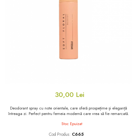
Floral - Lemnos - Mosc
Oriental-Lemnos
Oriental-Fougere
Aromatic-Fougere
Oriental-Lemnos
Aromatic-Condimentat
Floral-Fructat-Gurmand
Lemnos-Floral/Mosc
Oriental-Floral
Oriental-Floral
Floral-Lemnos/Mosc
Citric-Aromatic
Floral-Acvatic
Oriental
Floral-Fructat/Gurmand
Oriental-Fougere
Oriental-Vanilat
Aromatic-Acvatic
30,00 Lei
Lemnos-Cypre
Lemnos-Cypre
Deodorant spray cu note orientale, care oferă prospețime și eleganță
Oriental-Condimentat
Lemnos-Acvatic
întreaga zi. Perfect pentru femeia modernă care vrea să fie remarcată.
Pielarie
Floral-Fructat
Stoc Epuizat
Floral-Aldehidic
Citric
Cod Produs:
C665