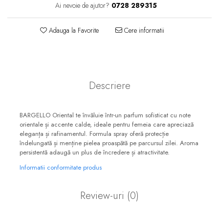
Ai nevoie de ajutor?
0728 289315
Floral-Lemnos
Aromatic
Fructat
Aromatic-Fructat
Adauga la Favorite
Cere informatii
Aromatic-Verde
Descriere
BARGELLO Oriental te învăluie într-un parfum sofisticat cu note
orientale și accente calde, ideale pentru femeia care apreciază
eleganța și rafinamentul. Formula spray oferă protecție
îndelungată și menține pielea proaspătă pe parcursul zilei. Aroma
persistentă adaugă un plus de încredere și atractivitate.
Informatii conformitate produs
Review-uri
(0)