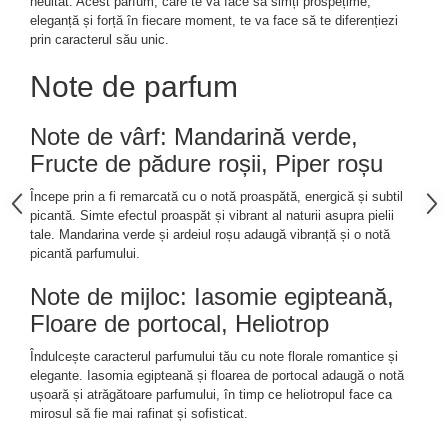
neuitat. Acest parfum, care te va face să simți prospețime,
eleganță și forță în fiecare moment, te va face să te diferențiezi
prin caracterul său unic.
Note de parfum
Note de vârf: Mandarină verde,
Fructe de pădure roșii, Piper roșu
Începe prin a fi remarcată cu o notă proaspătă, energică și subtil
picantă. Simte efectul proaspăt și vibrant al naturii asupra pielii
tale. Mandarina verde și ardeiul roșu adaugă vibranță și o notă
picantă parfumului.
Note de mijloc: Iasomie egipteană,
Floare de portocal, Heliotrop
Îndulcește caracterul parfumului tău cu note florale romantice și
elegante. Iasomia egipteană și floarea de portocal adaugă o notă
ușoară și atrăgătoare parfumului, în timp ce heliotropul face ca
mirosul să fie mai rafinat și sofisticat.