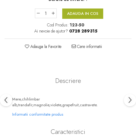
Floral-Lemnos
Aromatic
ADAUGA IN COS
Fructat
Aromatic-Fructat
Cod Produs:
123-50
Aromatic-Verde
Ai nevoie de ajutor?
0728 289315
Adauga la Favorite
Cere informatii
Descriere
Mere,chihlimbar
alb,trandafir,magnolie,violete,grapefruit,castravete.
Informatii conformitate produs
Caracteristici