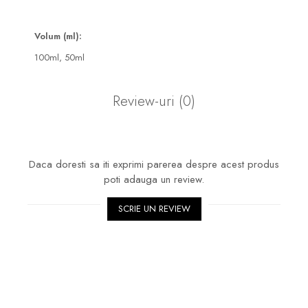
Volum (ml):
100ml,
50ml
Review-uri
(0)
Daca doresti sa iti exprimi parerea despre acest produs
poti adauga un review.
SCRIE UN REVIEW