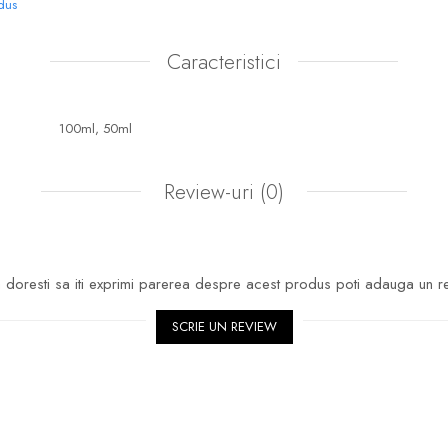
odus
Caracteristici
100ml,
50ml
Review-uri
(0)
doresti sa iti exprimi parerea despre acest produs poti adauga un r
SCRIE UN REVIEW