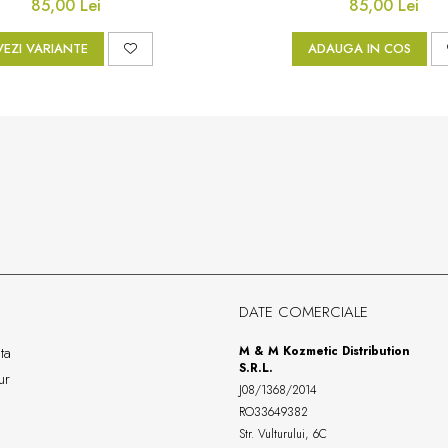
85,00 Lei
85,00 Lei
VEZI VARIANTE
ADAUGA IN COS
DATE COMERCIALE
ta
M & M Kozmetic Distribution
S.R.L.
ur
J08/1368/2014
RO33649382
Str. Vulturului, 6C