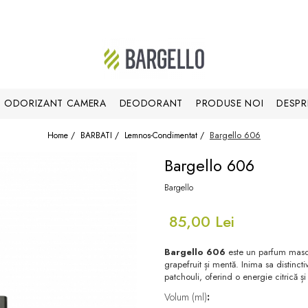
ODORIZANT CAMERA
DEODORANT
PRODUSE NOI
DESPR
Bargello 606
Home /
BARBATI /
Lemnos-Condimentat /
Bargello 606
Bargello
85,00 Lei
Bargello 606
este un parfum mascu
grapefruit și mentă. Inima sa distinct
patchouli, oferind o energie citrică 
Volum (ml)
: