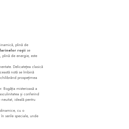
dinamică, plină de
arinelor roșii
se
, plină de energie, este
entate. Delicatețea clasică
Această notă se îmbină
echilibrând prospețimea
r. Bogăția misterioasă a
culinitatea și conferind
 neuitat, ideală pentru
 dinamice, cu o
 în serile speciale, unde