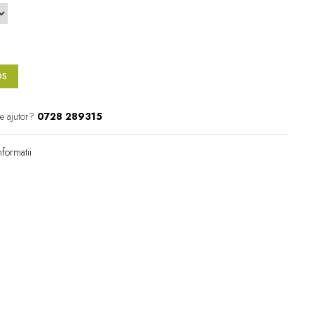
OS
e ajutor?
0728 289315
formatii