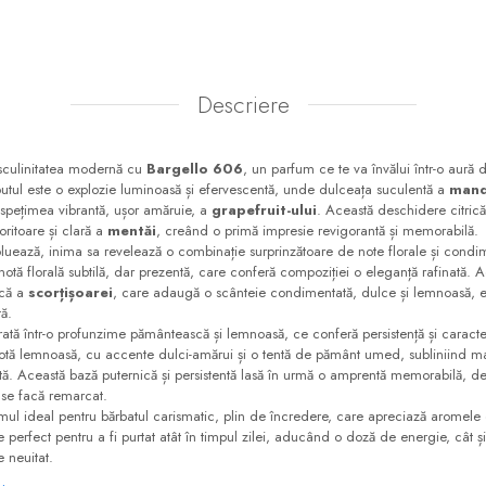
Descriere
asculinitatea modernă cu
Bargello 606
, un parfum ce te va învălui într-o aură 
butul este o explozie luminoasă și efervescentă, unde dulceața suculentă a
mand
spețimea vibrantă, ușor amăruie, a
grapefruit-ului
. Această deschidere citrică
oritoare și clară a
mentăi
, creând o primă impresie revigorantă și memorabilă.
uează, inima sa revelează o combinație surprinzătoare de note florale și condim
tă florală subtilă, dar prezentă, care conferă compoziției o eleganță rafinată. 
ică a
scorțișoarei
, care adaugă o scânteie condimentată, dulce și lemnoasă, 
tă.
ată într-o profunzime pământească și lemnoasă, ce conferă persistență și caracte
ă lemnoasă, cu accente dulci-amărui și o tentă de pământ umed, subliniind mas
ată. Această bază puternică și persistentă lasă în urmă o amprentă memorabilă, de
ă se facă remarcat.
mul ideal pentru bărbatul carismatic, plin de încredere, care apreciază aromele
e perfect pentru a fi purtat atât în timpul zilei, aducând o doză de energie, cât și
e neuitat.