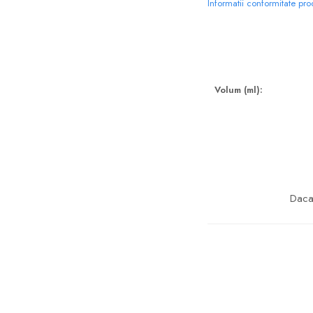
Informatii conformitate pr
Volum (ml):
Daca 