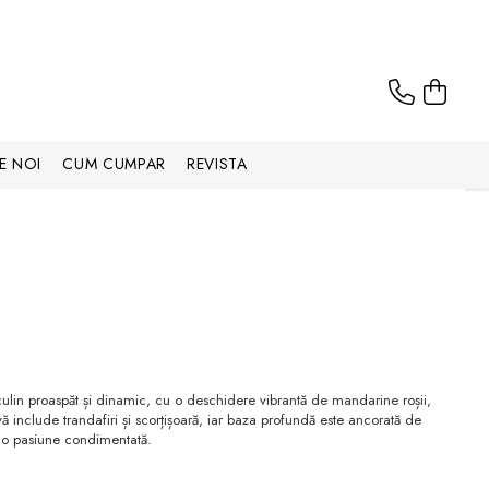
E NOI
CUM CUMPAR
REVISTA
lin proaspăt și dinamic, cu o deschidere vibrantă de mandarine roșii,
ivă include trandafiri și scorțișoară, iar baza profundă este ancorată de
și o pasiune condimentată.