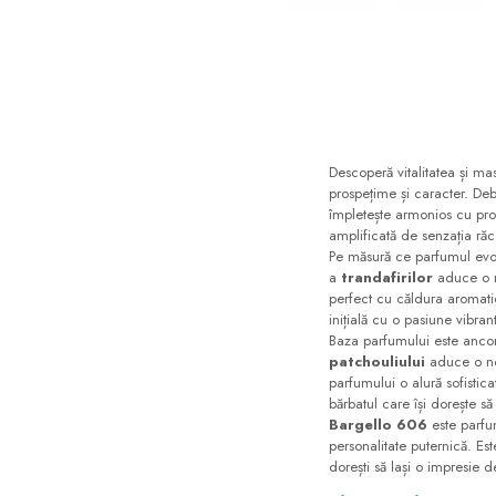
Floral-Lemnos
Aromatic
Fructat
Aromatic-Fructat
Aromatic-Verde
Descoperă vitalitatea și m
prospețime și caracter. De
împletește armonios cu pro
amplificată de senzația răc
Pe măsură ce parfumul evol
a
trandafirilor
aduce o no
perfect cu căldura aromat
inițială cu o pasiune vibran
Baza parfumului este ancor
patchouliului
aduce o not
parfumului o alură sofistic
bărbatul care își dorește s
Bargello 606
este parfu
personalitate puternică. Est
dorești să lași o impresie d