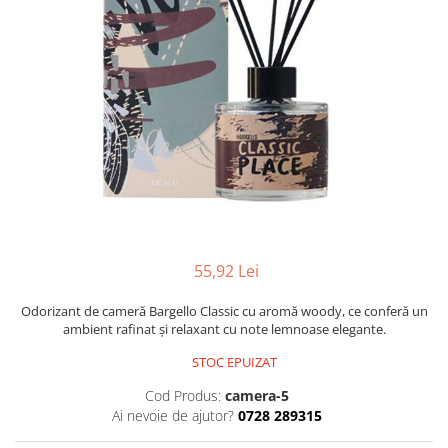
Oriental-Fougere
Aromatic-Fougere
Oriental-Lemnos
Aromatic-Condimentat
Floral-Fructat-Gurmand
Lemnos-Floral/Mosc
Oriental-Floral
Oriental-Floral
Floral-Lemnos/Mosc
Citric-Aromatic
Floral-Acvatic
Oriental
Floral-Fructat/Gurmand
Oriental-Fougere
Oriental-Vanilat
Aromatic-Acvatic
Lemnos-Cypre
Lemnos-Cypre
55,92 Lei
Oriental-Condimentat
Lemnos-Acvatic
Pielarie
Floral-Fructat
Odorizant de cameră Bargello Classic cu aromă woody, ce conferă un
ambient rafinat și relaxant cu note lemnoase elegante.
Floral-Aldehidic
Citric
STOC EPUIZAT
Floral-Lemnos
Aromatic
Cod Produs:
camera-5
Fructat
Aromatic-Fructat
Ai nevoie de ajutor?
0728 289315
Aromatic-Verde