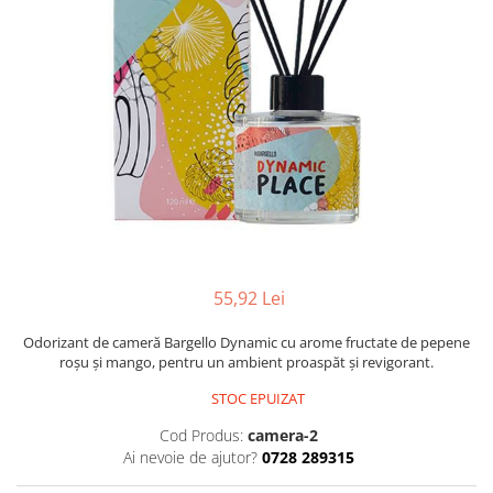
Oriental-Fougere
Aromatic-Fougere
Oriental-Lemnos
Aromatic-Condimentat
Floral-Fructat-Gurmand
Lemnos-Floral/Mosc
Oriental-Floral
Oriental-Floral
Floral-Lemnos/Mosc
Citric-Aromatic
Floral-Acvatic
Oriental
Floral-Fructat/Gurmand
Oriental-Fougere
Oriental-Vanilat
Aromatic-Acvatic
Lemnos-Cypre
Lemnos-Cypre
55,92 Lei
Oriental-Condimentat
Lemnos-Acvatic
Pielarie
Floral-Fructat
Odorizant de cameră Bargello Dynamic cu arome fructate de pepene
roșu și mango, pentru un ambient proaspăt și revigorant.
Floral-Aldehidic
Citric
STOC EPUIZAT
Floral-Lemnos
Aromatic
Cod Produs:
camera-2
Fructat
Aromatic-Fructat
Ai nevoie de ajutor?
0728 289315
Aromatic-Verde