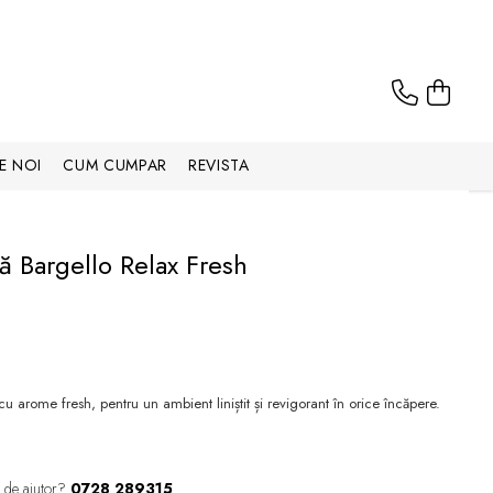
E NOI
CUM CUMPAR
REVISTA
 Bargello Relax Fresh
 arome fresh, pentru un ambient liniștit și revigorant în orice încăpere.
 de ajutor?
0728 289315