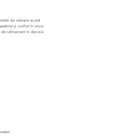
ntele de relaxare acasă
pețime și confort în orice
ă de rafinament în decorul
eview.