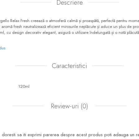
Descriere
ello Relax Fresh creează o atmosferă calmă și proaspătă, perfectă pentru mome
 aromă fresh neutralizează eficient mirosurile neplăcute și aduce un plus de pros
ml, cu design decorativ elegant, asigură o utilizare îndelungată și o notă plăcut
odus
Caracteristici
120ml
Review-uri
(0)
doresti sa iti exprimi parerea despre acest produs poti adauga un r