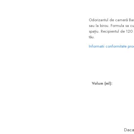
Floral-Lemnos
Aromatic
Fructat
Aromatic-Fructat
Odorizantul de cameră Barg
sau la birou. Formula sa cu
Aromatic-Verde
spațiu. Recipientul de 120 
tău.
Informatii conformitate pr
Volum (ml):
Daca 