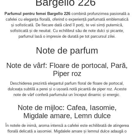
Bargello 226
Parfumul pentru femei Bargello 226
combină profunzimea pasională a
cafelei cu eleganța florală, oferind o experiență parfumată emblematică
și sofisticată. De fiecare dată când îl porți, te vei simți puternică,
sofisticată și de neuitat. Cu echilibrul său de note dulci și picante,
parfumul lasă o impresie de durată pe tot parcursul zilei.
Note de parfum
Note de vârf: Floare de portocal, Pară,
Piper roz
Deschiderea prezintă elegantul parfum floral de floare de portocal,
dulceața subtilă a perei și o ușoară notă picantă de piper roz. Aceste
note de vârf conferă parfumului un început dinamic și energic.
Note de mijloc: Cafea, Iasomie,
Migdale amare, Lemn dulce
În notele de inimă, aroma intensă a cafelei este echilibrată de atingerea
florală delicată a iasomiei. Migdalele amare și lemnul dulce adaugă o