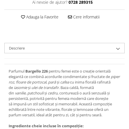
Ai nevoie de ajutor?
0728 289315
Adauga la Favorite
Cere informatii
Descriere
Parfumul
Bargello 226
pentru femei este o creație orientală
elegantă ce combină acordurile condimentate și fructate de
piper
roz
,
floare de portocal
,
pară
și
cafea
cu inima florală rafinată
de
iasomie
și
ulei de trandafir
. Baza caldă, formată
din
vanilie
,
patchouli
și
cedru
, conturează o aură senzuală și
persistentă, potrivită pentru femeia modernă care dorește
să impună un stil sofisticat și memorabil. Această compoziție
echilibrată între note vibrante, florale și lemnoase oferă un
parfum versatil, ideal atât pentru zi, cât și pentru seară.
Ingrediente cheie incluse în compoziție: