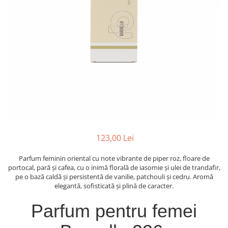
Oriental-Fougere
Aromatic-Fougere
Oriental-Lemnos
Aromatic-Condimentat
Floral-Fructat-Gurmand
Lemnos-Floral/Mosc
Oriental-Floral
Oriental-Floral
Floral-Lemnos/Mosc
Citric-Aromatic
Floral-Acvatic
Oriental
Floral-Fructat/Gurmand
Oriental-Fougere
Oriental-Vanilat
Aromatic-Acvatic
Lemnos-Cypre
Lemnos-Cypre
123,00 Lei
Oriental-Condimentat
Lemnos-Acvatic
Pielarie
Floral-Fructat
Parfum feminin oriental cu note vibrante de piper roz, floare de
portocal, pară și cafea, cu o inimă florală de iasomie și ulei de trandafir,
Floral-Aldehidic
Citric
pe o bază caldă și persistentă de vanilie, patchouli și cedru. Aromă
elegantă, sofisticată și plină de caracter.
Floral-Lemnos
Aromatic
Fructat
Aromatic-Fructat
Parfum pentru femei
Aromatic-Verde