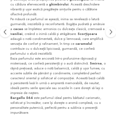
cu căldura efervescentă a
ghimbirului
. Această deschidere
vibrantă și ușor exotică pregătește simțurile pentru o călătorie
olfactivă profundă.
Pe măsură ce parfumul se așează, inima sa revelează o latură
gurmandă, irezistibilă și reconfortantă. Bogăția pudrată și amăruie
a
cacao
se împletesc armonios cu dulceața clasică, cremoasă a
vaniliei
, creând o inimă caldă și atrăgătoare.
Scorțișoara
adaugă o notă condimentată, dulce și lemnoasă, care amplifică
senzația de confort și rafinament, în timp ce
caramelul
contribuie cu o dulceață lipicioasă, gurmandă, ce conferă
parfumului o alură irezistibilă.
Baza parfumului este ancorată într-o profunzime rășinoasă și
misterioasă, ce conferă persistență și o aură distinctivă.
Smirna
, o
rășină prețioasă, aduce o notă balsamică, caldă și ușor fumee, cu
accente subtile de pământ și condimente, completând perfect
caracterul oriental și sofisticat al compoziției. Această bază caldă
și persistentă lasă în urmă o amprentă memorabilă, de neuitat,
ideală pentru serile speciale sau ocaziile în care dorești să lași o
impresie de neșters.
Bargello 564
este parfumul ideal pentru bărbatul carismatic,
sofisticat și încrezător, care își dorește o aromă complexă, cu o
personalitate puternică, perfectă pentru a sublinia o prezență
impunătoare.