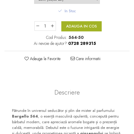
Floral-Lemnos
Aromatic
In Stoc
Fructat
Aromatic-Fructat
Aromatic-Verde
ADAUGA IN COS
Cod Produs:
564-50
Ai nevoie de ajutor?
0728 289315
Adauga la Favorite
Cere informatii
Descriere
Pătrunde în universul seducător și plin de mister al parfumului
Bargello 564
, o esență masculină opulentă, concepută pentru
bărbatul modern, care apreciază aromele bogate și o prezență
caldă, memorabilă. Debutul este o fuziune intrigantă de energie
și dulceață, unde prospețimea picantă a
ginsengului
se îmbină