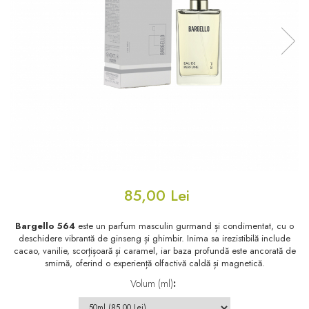
Floral - Lemnos - Mosc
Oriental-Lemnos
Oriental-Fougere
Aromatic-Fougere
Oriental-Lemnos
Aromatic-Condimentat
Floral-Fructat-Gurmand
Lemnos-Floral/Mosc
Oriental-Floral
Oriental-Floral
Floral-Lemnos/Mosc
Citric-Aromatic
Floral-Acvatic
Oriental
Floral-Fructat/Gurmand
Oriental-Fougere
85,00 Lei
Oriental-Vanilat
Aromatic-Acvatic
Lemnos-Cypre
Lemnos-Cypre
Bargello 564
este un parfum masculin gurmand și condimentat, cu o
deschidere vibrantă de ginseng și ghimbir. Inima sa irezistibilă include
Oriental-Condimentat
Lemnos-Acvatic
cacao, vanilie, scorțișoară și caramel, iar baza profundă este ancorată de
smirnă, oferind o experiență olfactivă caldă și magnetică.
Pielarie
Floral-Fructat
Volum (ml)
:
Floral-Aldehidic
Citric