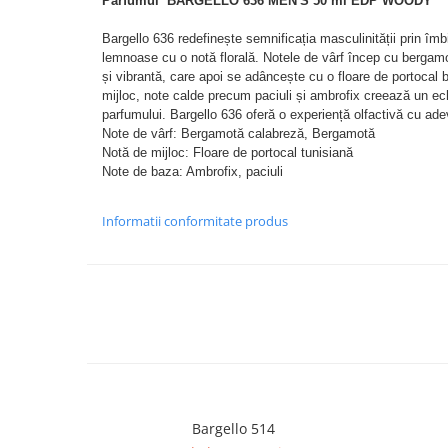
Parfumul
BARGELLO 636 MEN'S 50 ml EDP WOODY
Bargello 636 redefinește semnificația masculinității prin îmbi
lemnoase cu o notă florală. Notele de vârf încep cu bergam
și vibrantă, care apoi se adâncește cu o floare de portocal b
mijloc, note calde precum paciuli și ambrofix creează un echi
parfumului. Bargello 636 oferă o experiență olfactivă cu ade
Note de vârf: Bergamotă calabreză, Bergamotă
Notă de mijloc: Floare de portocal tunisiană
Note de baza: Ambrofix, paciuli
Informatii conformitate produs
Bargello 514