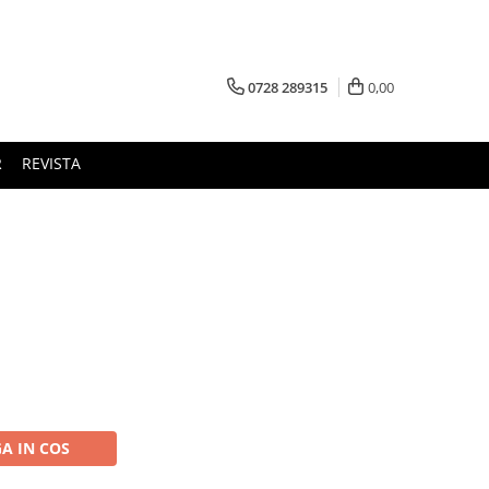
0728 289315
0,00
R
REVISTA
A IN COS