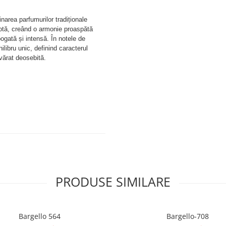
narea parfumurilor tradiționale
otă, creând o armonie proaspătă
ogată și intensă. În notele de
libru unic, definind caracterul
vărat deosebită.
PRODUSE SIMILARE
Bargello 564
Bargello-708