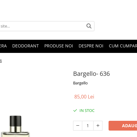
ERA
DEODORANT
PRODUSE NOI
DESPRE NOI
CUM CUMPA
36
Bargello- 636
Bargello
85,00 Lei
IN STOC
ADAUG