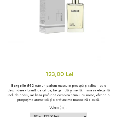
Floral - Lemnos - Mosc
Oriental-Lemnos
Oriental-Fougere
Aromatic-Fougere
Oriental-Lemnos
Aromatic-Condimentat
Floral-Fructat-Gurmand
Lemnos-Floral/Mosc
Oriental-Floral
Oriental-Floral
Floral-Lemnos/Mosc
Citric-Aromatic
Floral-Acvatic
Oriental
Floral-Fructat/Gurmand
Oriental-Fougere
123,00 Lei
Oriental-Vanilat
Aromatic-Acvatic
Lemnos-Cypre
Lemnos-Cypre
Bargello 593
este un parfum masculin proaspăt și rafinat, cu o
deschidere vibrantă de citrice, bergamotă și mentă. Inima sa elegantă
Oriental-Condimentat
Lemnos-Acvatic
include cedru, iar baza profundă combină tutunul cu mosc, oferind o
prospețime aromatică și o profunzime masculină clasică.
Pielarie
Floral-Fructat
Volum (ml)
:
Floral-Aldehidic
Citric