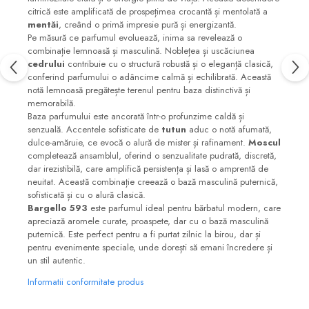
citrică este amplificată de prospețimea crocantă și mentolată a
mentăi
, creând o primă impresie pură și energizantă.
Pe măsură ce parfumul evoluează, inima sa revelează o
combinație lemnoasă și masculină. Noblețea și uscăciunea
cedrului
contribuie cu o structură robustă și o eleganță clasică,
conferind parfumului o adâncime calmă și echilibrată. Această
notă lemnoasă pregătește terenul pentru baza distinctivă și
memorabilă.
Baza parfumului este ancorată într-o profunzime caldă și
senzuală. Accentele sofisticate de
tutun
aduc o notă afumată,
dulce-amăruie, ce evocă o alură de mister și rafinament.
Moscul
completează ansamblul, oferind o senzualitate pudrată, discretă,
dar irezistibilă, care amplifică persistența și lasă o amprentă de
neuitat. Această combinație creează o bază masculină puternică,
sofisticată și cu o alură clasică.
Bargello 593
este parfumul ideal pentru bărbatul modern, care
apreciază aromele curate, proaspete, dar cu o bază masculină
puternică. Este perfect pentru a fi purtat zilnic la birou, dar și
pentru evenimente speciale, unde dorești să emani încredere și
un stil autentic.
Informatii conformitate produs