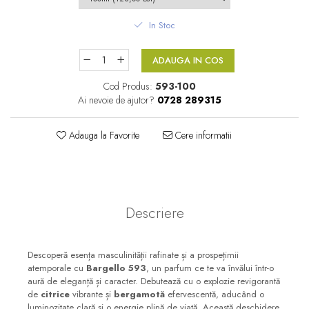
Floral-Lemnos
Aromatic
In Stoc
Fructat
Aromatic-Fructat
Aromatic-Verde
ADAUGA IN COS
Cod Produs:
593-100
Ai nevoie de ajutor?
0728 289315
Adauga la Favorite
Cere informatii
Descriere
Descoperă esența masculinității rafinate și a prospețimii
atemporale cu
Bargello 593
, un parfum ce te va învălui într-o
aură de eleganță și caracter. Debutează cu o explozie revigorantă
de
citrice
vibrante și
bergamotă
efervescentă, aducând o
luminozitate clară și o energie plină de viață. Această deschidere