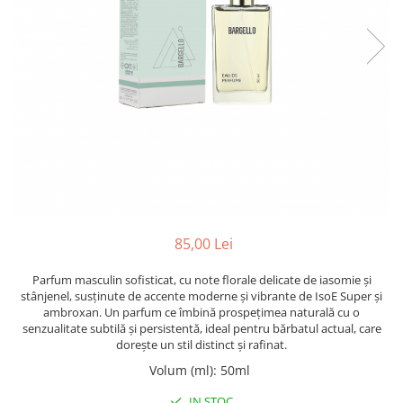
Oriental-Fougere
Aromatic-Fougere
Oriental-Lemnos
Aromatic-Condimentat
Floral-Fructat-Gurmand
Lemnos-Floral/Mosc
Oriental-Floral
Oriental-Floral
Floral-Lemnos/Mosc
Citric-Aromatic
Floral-Acvatic
Oriental
Floral-Fructat/Gurmand
Oriental-Fougere
Oriental-Vanilat
Aromatic-Acvatic
Lemnos-Cypre
Lemnos-Cypre
85,00 Lei
Oriental-Condimentat
Lemnos-Acvatic
Pielarie
Floral-Fructat
Parfum masculin sofisticat, cu note florale delicate de iasomie și
stânjenel, susținute de accente moderne și vibrante de IsoE Super și
Floral-Aldehidic
Citric
ambroxan. Un parfum ce îmbină prospețimea naturală cu o
senzualitate subtilă și persistentă, ideal pentru bărbatul actual, care
Floral-Lemnos
Aromatic
dorește un stil distinct și rafinat.
Fructat
Aromatic-Fructat
Volum (ml)
:
50ml
Aromatic-Verde
IN STOC