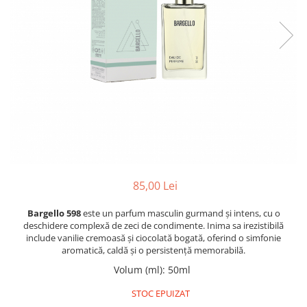
Oriental-Fougere
Aromatic-Fougere
Oriental-Lemnos
Aromatic-Condimentat
Floral-Fructat-Gurmand
Lemnos-Floral/Mosc
Oriental-Floral
Oriental-Floral
Floral-Lemnos/Mosc
Citric-Aromatic
Floral-Acvatic
Oriental
Floral-Fructat/Gurmand
Oriental-Fougere
Oriental-Vanilat
Aromatic-Acvatic
Lemnos-Cypre
Lemnos-Cypre
85,00 Lei
Oriental-Condimentat
Lemnos-Acvatic
Pielarie
Floral-Fructat
Bargello 598
este un parfum masculin gurmand și intens, cu o
deschidere complexă de zeci de condimente. Inima sa irezistibilă
Floral-Aldehidic
Citric
include vanilie cremoasă și ciocolată bogată, oferind o simfonie
aromatică, caldă și o persistență memorabilă.
Floral-Lemnos
Aromatic
Volum (ml)
:
50ml
Fructat
Aromatic-Fructat
STOC EPUIZAT
Aromatic-Verde