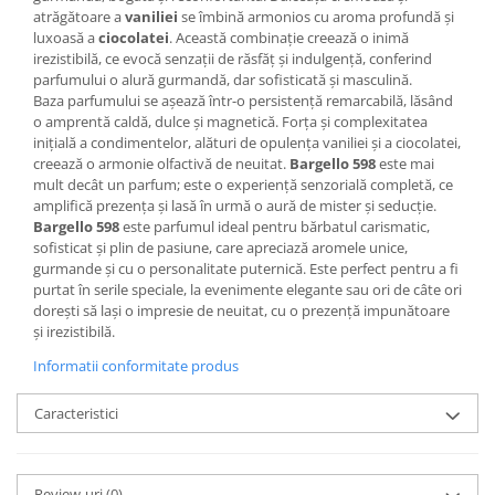
atrăgătoare a
vaniliei
se îmbină armonios cu aroma profundă și
luxoasă a
ciocolatei
. Această combinație creează o inimă
irezistibilă, ce evocă senzații de răsfăț și indulgență, conferind
parfumului o alură gurmandă, dar sofisticată și masculină.
Baza parfumului se așează într-o persistență remarcabilă, lăsând
o amprentă caldă, dulce și magnetică. Forța și complexitatea
inițială a condimentelor, alături de opulența vaniliei și a ciocolatei,
creează o armonie olfactivă de neuitat.
Bargello 598
este mai
mult decât un parfum; este o experiență senzorială completă, ce
amplifică prezența și lasă în urmă o aură de mister și seducție.
Bargello 598
este parfumul ideal pentru bărbatul carismatic,
sofisticat și plin de pasiune, care apreciază aromele unice,
gurmande și cu o personalitate puternică. Este perfect pentru a fi
purtat în serile speciale, la evenimente elegante sau ori de câte ori
dorești să lași o impresie de neuitat, cu o prezență impunătoare
și irezistibilă.
Informatii conformitate produs
Caracteristici
Review-uri
(0)