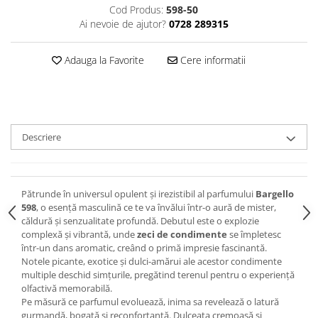
Cod Produs:
598-50
Ai nevoie de ajutor?
0728 289315
Adauga la Favorite
Cere informatii
Descriere
Pătrunde în universul opulent și irezistibil al parfumului
Bargello
598
, o esență masculină ce te va învălui într-o aură de mister,
căldură și senzualitate profundă. Debutul este o explozie
complexă și vibrantă, unde
zeci de condimente
se împletesc
într-un dans aromatic, creând o primă impresie fascinantă.
Notele picante, exotice și dulci-amărui ale acestor condimente
multiple deschid simțurile, pregătind terenul pentru o experiență
olfactivă memorabilă.
Pe măsură ce parfumul evoluează, inima sa revelează o latură
gurmandă, bogată și reconfortantă. Dulceața cremoasă și