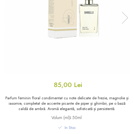
Floral - Lemnos - Mosc
Oriental-Lemnos
Oriental-Fougere
Aromatic-Fougere
Oriental-Lemnos
Aromatic-Condimentat
Floral-Fructat-Gurmand
Lemnos-Floral/Mosc
Oriental-Floral
Oriental-Floral
Floral-Lemnos/Mosc
Citric-Aromatic
Floral-Acvatic
Oriental
Floral-Fructat/Gurmand
Oriental-Fougere
85,00 Lei
Oriental-Vanilat
Aromatic-Acvatic
Lemnos-Cypre
Lemnos-Cypre
Parfum feminin floral condimentat cu note delicate de frezie, magnolie și
iasomie, completat de accente picante de piper și ghimbir, pe o bază
Oriental-Condimentat
Lemnos-Acvatic
caldă de ambră. Aromă elegantă, sofisticată și persistentă.
Volum (ml)
:
50ml
Pielarie
Floral-Fructat
In Stoc
Floral-Aldehidic
Citric