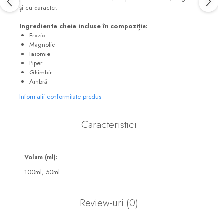
și cu caracter.
Ingrediente cheie incluse în compoziție:
Frezie
Magnolie
Iasomie
Piper
Ghimbir
Ambră
Informatii conformitate produs
Caracteristici
Volum (ml):
100ml,
50ml
Review-uri
(0)