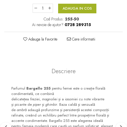
Floral-Lemnos
Aromatic
ADAUGA IN COS
Fructat
Aromatic-Fructat
Cod Produs:
255-50
Ai nevoie de ajutor?
0728 289315
Aromatic-Verde
Adauga la Favorite
Cere informatii
Descriere
Parfumul
Bargello 255
pentru femei este o creație florală
condimentată, ce combină
delicatețea
freziei
,
magnoliei
și a
iasomiei
cu note vibrante
și picante de
piper
și
ghimbir
. Baza caldă și senzuală
de
ambră
adaugă profunzime și persistență acestei compoziții
rafinate, creând un echilibru perfect între prospețime florală și
accente condimentate. Bargello 255 este alegerea ideală
pentru femeia modernă care caută un parfum sofisticat, elegant