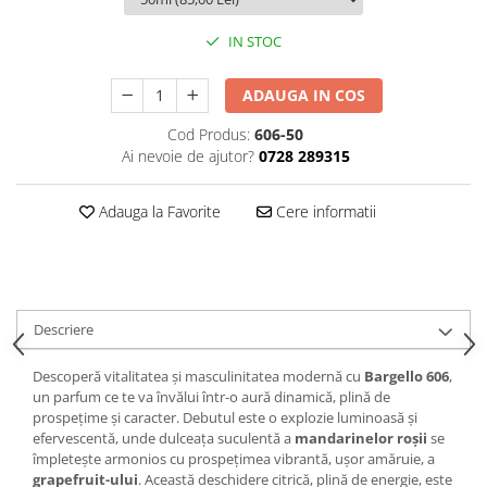
IN STOC
ADAUGA IN COS
Cod Produs:
606-50
Ai nevoie de ajutor?
0728 289315
Adauga la Favorite
Cere informatii
Descriere
Descoperă vitalitatea și masculinitatea modernă cu
Bargello 606
,
un parfum ce te va învălui într-o aură dinamică, plină de
prospețime și caracter. Debutul este o explozie luminoasă și
efervescentă, unde dulceața suculentă a
mandarinelor roșii
se
împletește armonios cu prospețimea vibrantă, ușor amăruie, a
grapefruit-ului
. Această deschidere citrică, plină de energie, este