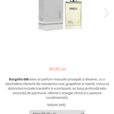
Oriental-Fougere
Aromatic-Fougere
Oriental-Lemnos
Aromatic-Condimentat
Floral-Fructat-Gurmand
Lemnos-Floral/Mosc
Oriental-Floral
Oriental-Floral
Floral-Lemnos/Mosc
Citric-Aromatic
Floral-Acvatic
Oriental
Floral-Fructat/Gurmand
Oriental-Fougere
Oriental-Vanilat
Aromatic-Acvatic
Lemnos-Cypre
Lemnos-Cypre
85,00 Lei
Oriental-Condimentat
Lemnos-Acvatic
Pielarie
Floral-Fructat
Bargello 606
este un parfum masculin proaspăt și dinamic, cu o
deschidere vibrantă de mandarine roșii, grapefruit și mentă. Inima sa
Floral-Aldehidic
Citric
distinctivă include trandafiri și scorțișoară, iar baza profundă este
ancorată de patchouli, oferind o energie citrică și o pasiune
Floral-Lemnos
Aromatic
condimentată.
Fructat
Aromatic-Fructat
Volum (ml)
:
Aromatic-Verde