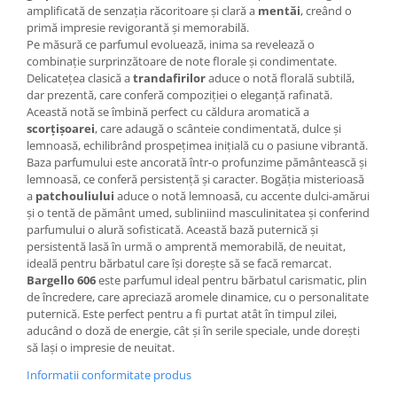
amplificată de senzația răcoritoare și clară a
mentăi
, creând o
primă impresie revigorantă și memorabilă.
Pe măsură ce parfumul evoluează, inima sa revelează o
combinație surprinzătoare de note florale și condimentate.
Delicatețea clasică a
trandafirilor
aduce o notă florală subtilă,
dar prezentă, care conferă compoziției o eleganță rafinată.
Această notă se îmbină perfect cu căldura aromatică a
scorțișoarei
, care adaugă o scânteie condimentată, dulce și
lemnoasă, echilibrând prospețimea inițială cu o pasiune vibrantă.
Baza parfumului este ancorată într-o profunzime pământească și
lemnoasă, ce conferă persistență și caracter. Bogăția misterioasă
a
patchouliului
aduce o notă lemnoasă, cu accente dulci-amărui
și o tentă de pământ umed, subliniind masculinitatea și conferind
parfumului o alură sofisticată. Această bază puternică și
persistentă lasă în urmă o amprentă memorabilă, de neuitat,
ideală pentru bărbatul care își dorește să se facă remarcat.
Bargello 606
este parfumul ideal pentru bărbatul carismatic, plin
de încredere, care apreciază aromele dinamice, cu o personalitate
puternică. Este perfect pentru a fi purtat atât în timpul zilei,
aducând o doză de energie, cât și în serile speciale, unde dorești
să lași o impresie de neuitat.
Informatii conformitate produs