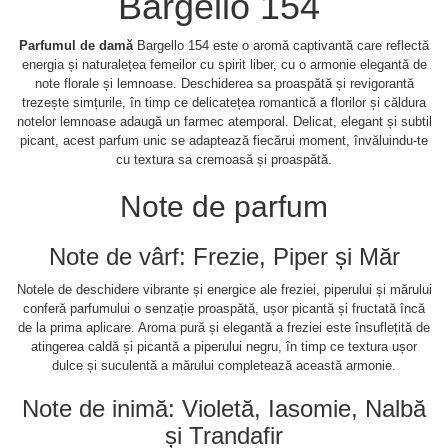
Bargello 154
Parfumul de damă
Bargello 154 este o aromă captivantă care reflectă
energia și naturalețea femeilor cu spirit liber, cu o armonie elegantă de
note florale și lemnoase. Deschiderea sa proaspătă și revigorantă
trezește simțurile, în timp ce delicatețea romantică a florilor și căldura
notelor lemnoase adaugă un farmec atemporal. Delicat, elegant și subtil
picant, acest parfum unic se adaptează fiecărui moment, învăluindu-te
cu textura sa cremoasă și proaspătă.
Note de parfum
Note de vârf: Frezie, Piper și Măr
Notele de deschidere vibrante și energice ale freziei, piperului și mărului
conferă parfumului o senzație proaspătă, ușor picantă și fructată încă
de la prima aplicare. Aroma pură și elegantă a freziei este însuflețită de
atingerea caldă și picantă a piperului negru, în timp ce textura ușor
dulce și suculentă a mărului completează această armonie.
Note de inimă: Violetă, Iasomie, Nalbă
și Trandafir