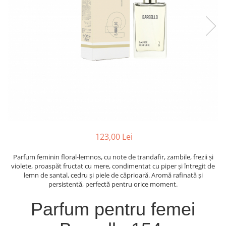
Oriental-Fougere
Aromatic-Fougere
Oriental-Lemnos
Aromatic-Condimentat
Floral-Fructat-Gurmand
Lemnos-Floral/Mosc
Oriental-Floral
Oriental-Floral
Floral-Lemnos/Mosc
Citric-Aromatic
Floral-Acvatic
Oriental
Floral-Fructat/Gurmand
Oriental-Fougere
Oriental-Vanilat
Aromatic-Acvatic
Lemnos-Cypre
Lemnos-Cypre
123,00 Lei
Oriental-Condimentat
Lemnos-Acvatic
Pielarie
Floral-Fructat
Parfum feminin floral-lemnos, cu note de trandafir, zambile, frezii și
violete, proaspăt fructat cu mere, condimentat cu piper și întregit de
Floral-Aldehidic
Citric
lemn de santal, cedru și piele de căprioară. Aromă rafinată și
persistentă, perfectă pentru orice moment.
Floral-Lemnos
Aromatic
Fructat
Aromatic-Fructat
Parfum pentru femei
Aromatic-Verde