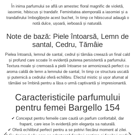
În inima parfumului se află un amestec floral magnific de violetă,
iasomie, hibiscus și trandafir. Feminitatea atemporală a iasomiei și a
trandafirului îmbogățește acest buchet, în timp ce hibiscusul adaugă o
notă dulce, ușoară, ierboasă și naturală.
Note de bază: Piele întoarsă, Lemn de
santal, Cedru, Tămâie
Pielea întoarsă, lemnul de santal, cedrul și tămâia creează un final cald
și profund care scoate în evidență puterea persistentă a parfumului.
Textura moale și cremoasă a pielii întoarse se armonizează perfect cu
aroma caldă de lemn a lemnului de santal, în timp ce structura uscată
și puternică a cedrului oferă echilibru. Efectul mistic și ușor afumat al
tămâiei se îmbină pentru a lăsa o urmă captivantă și impresionantă.
Caracteristicile parfumului
pentru femei Bargello 154
✔ Conceput pentru femeile care caută un parfum confortabil, dar
frapant, care iese în evidență prin eleganța sa naturală.
✔ Oferă echilibrul perfect pentru a se potrivi fiecărui moment al zilei.