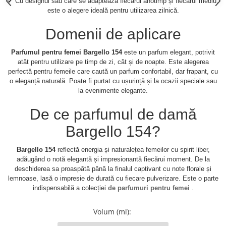
✔ Cu designul său care se adaptează fiecărui anotimp și fiecărui mediu,
este o alegere ideală pentru utilizarea zilnică.
Domenii de aplicare
Parfumul pentru femei Bargello 154
este un parfum elegant, potrivit
atât pentru utilizare pe timp de zi, cât și de noapte. Este alegerea
perfectă pentru femeile care caută un parfum confortabil, dar frapant, cu
o eleganță naturală. Poate fi purtat cu ușurință și la ocazii speciale sau
la evenimente elegante.
De ce parfumul de damă
Bargello 154?
Bargello 154
reflectă energia și naturalețea femeilor cu spirit liber,
adăugând o notă elegantă și impresionantă fiecărui moment. De la
deschiderea sa proaspătă până la finalul captivant cu note florale și
lemnoase, lasă o impresie de durată cu fiecare pulverizare. Este o parte
indispensabilă a colecției
de parfumuri pentru femei
.
Volum (ml)
: