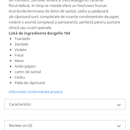
de
trandafir
,
zambile
,
violete
și
frezii
adaugă un caracter
floral delicat, în timp ce
merele
oferă un freshness fructat.
Acordurile lemnoase de
lemn de santal
,
cedru
și
pielișoară
de căprioară
sunt completate de nuanțe condimentate de
piper
,
creând o aromă complexă și persistentă, perfectă pentru purtare
zilnică sau ocazii speciale.
Listă de ingrediente Bargello 154
Trandafir
Zambile
Violete
Frezii
Mere
Ardei (piper)
Lemn de santal
Cedru
Piele de căprioară
Informatii conformitate produs
Caracteristici
Review-uri
(0)