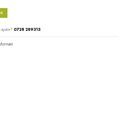
OS
 ajutor?
0728 289315
formatii