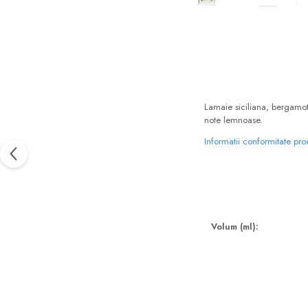
Floral-Lemnos
Aromatic
Fructat
Aromatic-Fructat
Aromatic-Verde
Lamaie siciliana, bergamot
note lemnoase.
Informatii conformitate pr
Volum (ml):