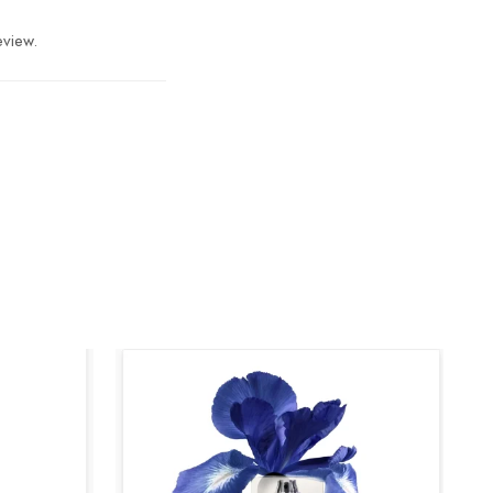
eview.