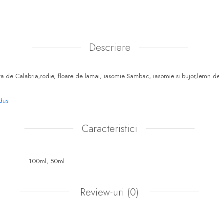
Descriere
a de Calabria,rodie, floare de lamai, iasomie Sambac, iasomie si bujor,lemn d
odus
Caracteristici
100ml,
50ml
Review-uri
(0)