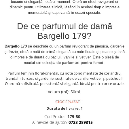
bucurie și eleganță fiecărui moment. Oferă un efect revigorant și
dinamic pentru utilizarea zilnică, lăsând în același timp o impresie
memorabilă și captivantă în ocazii speciale.
De ce parfumul de damă
Bargello 179?
Bargello 179
se deschide cu un parfum revigorant de piersică, gardenie
și frezie, oferă o notă de inimă elegantă cu note florale și picante și lasă
o impresie de durată cu paciuli, vanilie și vetiver. Este o piesă de
neuitat din colecția
de parfumuri pentru femei
.
Parfum feminin floral-oriental, cu note condimentate de coriandru,
trandafir turcesc și gardenie, susținute de vanilie, vetiver și patchouli.
O aromă sofisticată, persistentă și elegantă, ideală pentru orice ocazie.
Volum (ml)
:
50ml
STOC EPUIZAT
Durata de livrare:
1
Cod Produs:
179-50
Ai nevoie de ajutor?
0728 289315