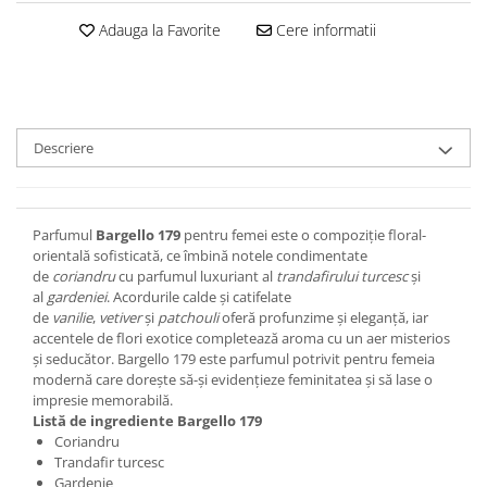
Adauga la Favorite
Cere informatii
Descriere
Parfumul
Bargello 179
pentru femei este o compoziție floral-
orientală sofisticată, ce îmbină notele condimentate
de
coriandru
cu parfumul luxuriant al
trandafirului turcesc
și
al
gardeniei
. Acordurile calde și catifelate
de
vanilie
,
vetiver
și
patchouli
oferă profunzime și eleganță, iar
accentele de flori exotice completează aroma cu un aer misterios
și seducător. Bargello 179 este parfumul potrivit pentru femeia
modernă care dorește să-și evidențieze feminitatea și să lase o
impresie memorabilă.
Listă de ingrediente Bargello 179
Coriandru
Trandafir turcesc
Gardenie