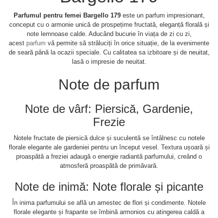
Parfumul pentru femei Bargello 179
este un parfum impresionant,
conceput cu o armonie unică de prospețime fructată, eleganță florală și
note lemnoase calde. Aducând bucurie în viața de zi cu zi,
acest
parfum
vă permite să străluciți în orice situație, de la evenimente
de seară până la ocazii speciale. Cu calitatea sa izbitoare și de neuitat,
lasă o impresie de neuitat.
Note de parfum
Note de vârf: Piersică, Gardenie,
Frezie
Notele fructate de piersică dulce și suculentă se întâlnesc cu notele
florale elegante ale gardeniei pentru un început vesel. Textura ușoară și
proaspătă a freziei adaugă o energie radiantă parfumului, creând o
atmosferă proaspătă de primăvară.
Note de inimă: Note florale și picante
În inima parfumului se află un amestec de flori și condimente. Notele
florale elegante și frapante se îmbină armonios cu atingerea caldă a