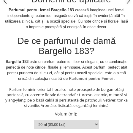
Parfumul pentru femei Bargello 183
creează imaginea unei femei
independente și puternice, asigurându-vă că ieșiți în evidență atât în ​​
utilizarea zilnică, cât și la ocazii speciale. Cu note citrice și florale, lasă
o impresie proaspătă și energică în orice decor.
De ce parfumul de damă
Bargello 183?
Bargello 183
este un parfum puternic, liber și elegant, cu o combinație
perfectă de note citrice, florale și lemnoase. Acest parfum, perfect atât
pentru purtarea de zi cu zi, cât și pentru ocazii speciale, este o piesă
unică din colecția noastră
de Parfumuri pentru Femei
.
Parfum feminin oriental-floral cu note proaspete de bergamotă și
portocală, cu accente florale de trandafir turcesc, iasomie, mimoză și
ylang-ylang, pe o bază caldă și persistentă de patchouli, vetiver, tonka
și vanilie. Aromă sofisticată, elegantă și feminină.
Volum (ml)
: