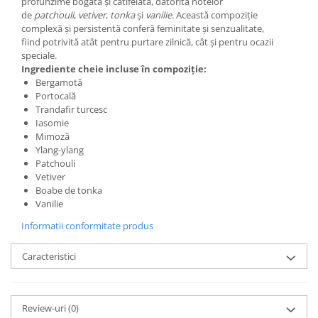
profunzime bogată și catifelată, datorită notelor
de
patchouli
,
vetiver
,
tonka
și
vanilie
. Această compoziție
complexă și persistentă conferă feminitate și senzualitate,
fiind potrivită atât pentru purtare zilnică, cât și pentru ocazii
speciale.
Ingrediente cheie incluse în compoziție:
Bergamotă
Portocală
Trandafir turcesc
Iasomie
Mimoză
Ylang-ylang
Patchouli
Vetiver
Boabe de tonka
Vanilie
Informatii conformitate produs
Caracteristici
Review-uri
(0)