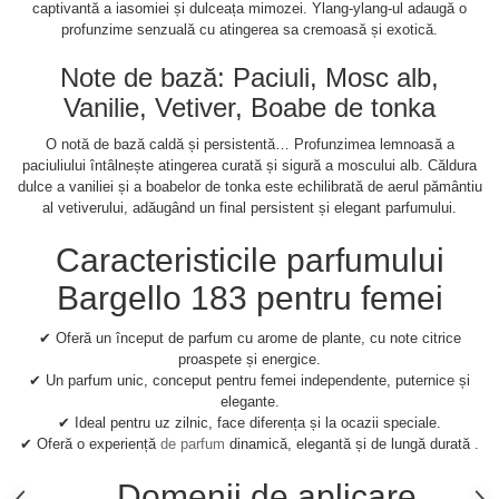
captivantă a iasomiei și dulceața mimozei. Ylang-ylang-ul adaugă o
profunzime senzuală cu atingerea sa cremoasă și exotică.
Note de bază: Paciuli, Mosc alb,
Vanilie, Vetiver, Boabe de tonka
O notă de bază caldă și persistentă… Profunzimea lemnoasă a
paciuliului întâlnește atingerea curată și sigură a moscului alb. Căldura
dulce a vaniliei și a boabelor de tonka este echilibrată de aerul pământiu
al vetiverului, adăugând un final persistent și elegant parfumului.
Caracteristicile parfumului
Bargello 183 pentru femei
✔ Oferă un început de parfum cu arome de plante, cu note citrice
proaspete și energice.
✔ Un parfum unic, conceput pentru femei independente, puternice și
elegante.
✔ Ideal pentru uz zilnic, face diferența și la ocazii speciale.
✔ Oferă o experiență
de parfum
dinamică, elegantă și de lungă durată .
Domenii de aplicare