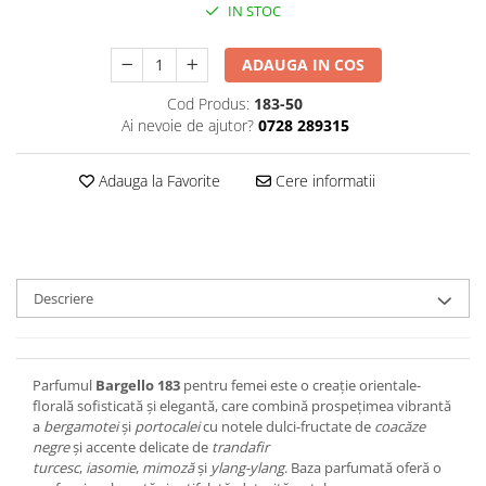
IN STOC
ADAUGA IN COS
Cod Produs:
183-50
Ai nevoie de ajutor?
0728 289315
Adauga la Favorite
Cere informatii
Descriere
Parfumul
Bargello 183
pentru femei este o creație orientale-
florală sofisticată și elegantă, care combină prospețimea vibrantă
a
bergamotei
și
portocalei
cu notele dulci-fructate de
coacăze
negre
și accente delicate de
trandafir
turcesc
,
iasomie
,
mimoză
și
ylang-ylang
. Baza parfumată oferă o