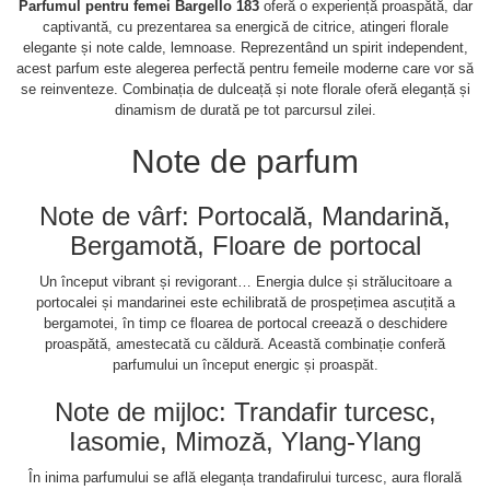
Parfumul pentru femei Bargello 183
oferă o experiență proaspătă, dar
captivantă, cu prezentarea sa energică de citrice, atingeri florale
elegante și note calde, lemnoase. Reprezentând un spirit independent,
acest parfum este alegerea perfectă pentru femeile moderne care vor să
se reinventeze. Combinația de dulceață și note florale oferă eleganță și
dinamism de durată pe tot parcursul zilei.
Note de parfum
Note de vârf: Portocală, Mandarină,
Bergamotă, Floare de portocal
Un început vibrant și revigorant… Energia dulce și strălucitoare a
portocalei și mandarinei este echilibrată de prospețimea ascuțită a
bergamotei, în timp ce floarea de portocal creează o deschidere
proaspătă, amestecată cu căldură. Această combinație conferă
parfumului un început energic și proaspăt.
Note de mijloc: Trandafir turcesc,
Iasomie, Mimoză, Ylang-Ylang
În inima parfumului se află eleganța trandafirului turcesc, aura florală