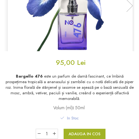
Floral - Lemnos - Mosc
Oriental-Lemnos
Oriental-Fougere
Aromatic-Fougere
Oriental-Lemnos
Aromatic-Condimentat
Floral-Fructat-Gurmand
Lemnos-Floral/Mosc
Oriental-Floral
Oriental-Floral
Floral-Lemnos/Mosc
Citric-Aromatic
95,00 Lei
Floral-Acvatic
Oriental
Bargello 476
este un parfum de damă fascinant, ce îmbină
Floral-Fructat/Gurmand
Oriental-Fougere
prospețimea tropicală a ananasului și zambilei cu o notă delicată de piper
roz. Inima florală de stânjenel și iasomie se așează pe o bază senzuală de
Oriental-Vanilat
Aromatic-Acvatic
mosc, ambră, vetiver, paciuli și vanilie, creând o experiență olfactivă
memorabilă.
Lemnos-Cypre
Lemnos-Cypre
Volum (ml)
:
50ml
Oriental-Condimentat
Lemnos-Acvatic
In Stoc
Pielarie
Floral-Fructat
Floral-Aldehidic
Citric
ADAUGA IN COS