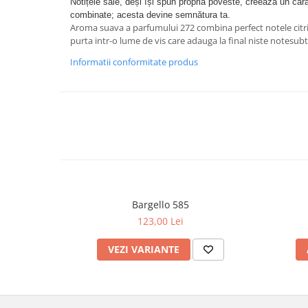
Notițele sale, deși își spun propria poveste, creează un car
combinate; acesta devine semnătura ta.
Aroma suava a parfumului 272 combina perfect notele citric
purta intr-o lume de vis care adauga la final niste notesubt
Informatii conformitate produs
Bargello 585
123,00 Lei
VEZI VARIANTE