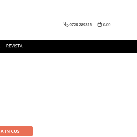
0728 289315
0,00
R
REVISTA
A IN COS