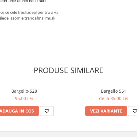
acter unic atunci când sunt
e ce cele fresh,ideal pentru a va
ilede iasomie,trandafir si musk.
PRODUSE SIMILARE
Bargello-528
Bargello 561
95,00 Lei
de la 85,00 Lei
ADAUGA IN COS
VEZI VARIANTE