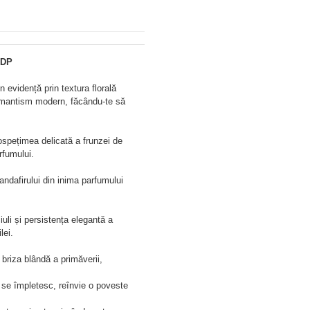
EDP
 evidență prin textura florală
romantism modern, făcându-te să
ospețimea delicată a frunzei de
rfumului.
andafirului din inima parfumului
uli și persistența elegantă a
lei.
 briza blândă a primăverii,
nd se împletesc, reînvie o poveste