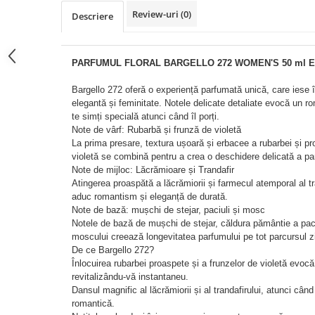
Review-uri
(0)
Descriere
PARFUMUL FLORAL BARGELLO 272 WOMEN'S 50 ml 
Bargello 272 oferă o experiență parfumată unică, care iese în
elegantă și feminitate. Notele delicate detaliate evocă un 
te simți specială atunci când îl porți.
Note de vârf: Rubarbă și frunză de violetă
La prima presare, textura ușoară și erbacee a rubarbei și pr
violetă se combină pentru a crea o deschidere delicată a pa
Note de mijloc: Lăcrămioare și Trandafir
Atingerea proaspătă a lăcrămiorii și farmecul atemporal al tr
aduc romantism și eleganță de durată.
Note de bază: mușchi de stejar, paciuli și mosc
Notele de bază de mușchi de stejar, căldura pământie a paci
moscului creează longevitatea parfumului pe tot parcursul zi
De ce Bargello 272?
Înlocuirea rubarbei proaspete și a frunzelor de violetă evocă
revitalizându-vă instantaneu.
Dansul magnific al lăcrămiorii și al trandafirului, atunci câ
romantică.