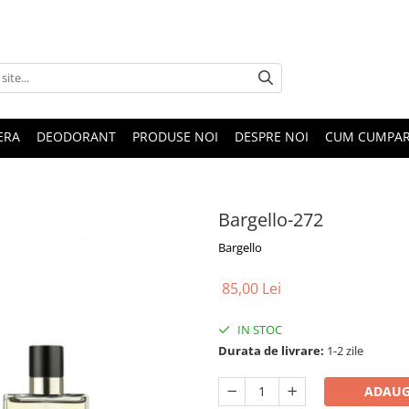
ERA
DEODORANT
PRODUSE NOI
DESPRE NOI
CUM CUMPA
Bargello-272
Bargello
85,00 Lei
IN STOC
Durata de livrare:
1-2 zile
ADAUG