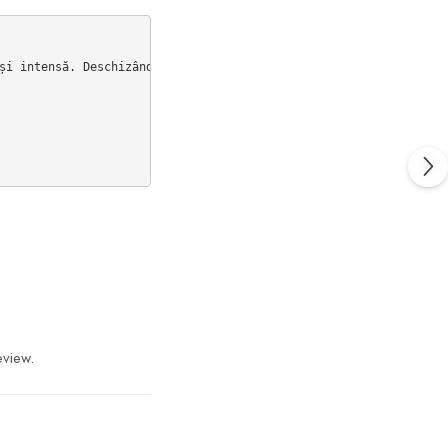
și intensă. Deschizându-se cu note proaspete de măr, acest parfu
eview.