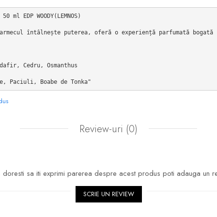
 50 ml EDP WOODY(LEMNOS)

armecul întâlnește puterea, oferă o experiență parfumată bogată 
dafir, Cedru, Osmanthus

e, Paciuli, Boabe de Tonka"
odus
Review-uri
(0)
doresti sa iti exprimi parerea despre acest produs poti adauga un r
SCRIE UN REVIEW