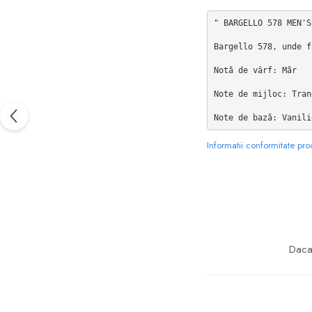
Floral-Lemnos
Aromatic
" BARGELLO 578 MEN'S
Fructat
Aromatic-Fructat
Bargello 578, unde f
Aromatic-Verde
Notă de vârf: Măr

Note de mijloc: Tran
Note de bază: Vanili
Informatii conformitate pr
Daca 