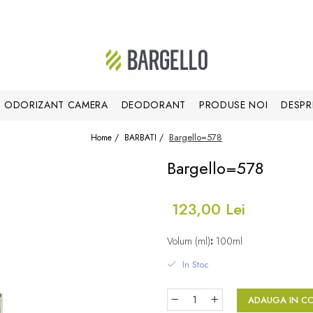
ODORIZANT CAMERA
DEODORANT
PRODUSE NOI
DESPR
Bargello=578
Home /
BARBATI /
Bargello=578
123,00 Lei
Volum (ml)
:
100ml
In Stoc
ADAUGA IN C