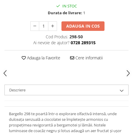
IN STOC
Durata de livrare:
1
ADAUGA IN COS
Cod Produs:
298-50
Ai nevoie de ajutor?
0728 289315
Adauga la Favorite
Cere informatii
Descriere
Bargello 298 te poartă într-o explorare olfactivă intensă, unde
dulceața senzuală a ciocolatei se împletește armonios cu
prospețimea revigorantă a bergamotei și lămâii. Notele
luminoase de coacăz negru și lotus adaugă un aer fructat și ușor