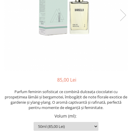
Oriental-Fougere
Aromatic-Fougere
Oriental-Lemnos
Aromatic-Condimentat
Floral-Fructat-Gurmand
Lemnos-Floral/Mosc
Oriental-Floral
Oriental-Floral
Floral-Lemnos/Mosc
Citric-Aromatic
Floral-Acvatic
Oriental
Floral-Fructat/Gurmand
Oriental-Fougere
Oriental-Vanilat
Aromatic-Acvatic
Lemnos-Cypre
Lemnos-Cypre
85,00 Lei
Oriental-Condimentat
Lemnos-Acvatic
Pielarie
Floral-Fructat
Parfum feminin sofisticat ce combină dulceața ciocolatei cu
prospețimea lămâii și bergamotei, îmbogățit de note florale exotice de
Floral-Aldehidic
Citric
gardenie și ylang-ylang. O aromă captivantă și rafinată, perfectă
pentru momente de eleganță și feminitate.
Floral-Lemnos
Aromatic
Volum (ml)
:
Fructat
Aromatic-Fructat
Aromatic-Verde