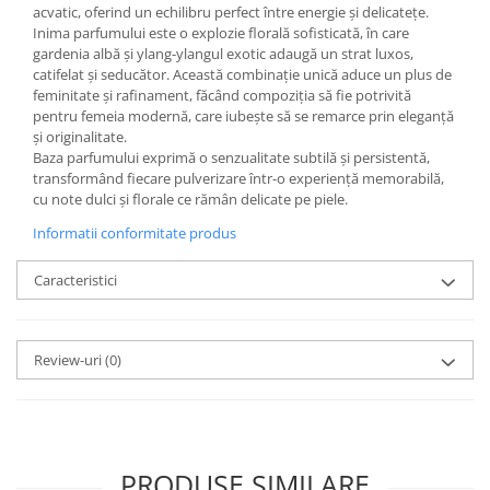
acvatic, oferind un echilibru perfect între energie și delicatețe.
Inima parfumului este o explozie florală sofisticată, în care
gardenia albă și ylang-ylangul exotic adaugă un strat luxos,
catifelat și seducător. Această combinație unică aduce un plus de
feminitate și rafinament, făcând compoziția să fie potrivită
pentru femeia modernă, care iubește să se remarce prin eleganță
și originalitate.
Baza parfumului exprimă o senzualitate subtilă și persistentă,
transformând fiecare pulverizare într-o experiență memorabilă,
cu note dulci și florale ce rămân delicate pe piele.
Informatii conformitate produs
Caracteristici
Review-uri
(0)
PRODUSE SIMILARE