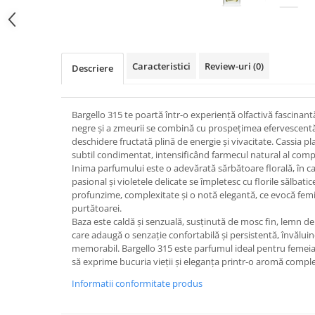
Caracteristici
Review-uri
(0)
Descriere
Bargello 315 te poartă într-o experiență olfactivă fascinan
negre și a zmeurii se combină cu prospețimea efervescentă 
deschidere fructată plină de energie și vivacitate. Cassia 
subtil condimentat, intensificând farmecul natural al compo
Inima parfumului este o adevărată sărbătoare florală, în car
pasional și violetele delicate se împletesc cu florile sălbatic
profunzime, complexitate și o notă elegantă, ce evocă femini
purtătoarei.
Baza este caldă și senzuală, susținută de mosc fin, lemn de c
care adaugă o senzație confortabilă și persistentă, învălui
memorabil. Bargello 315 este parfumul ideal pentru femei
să exprime bucuria vieții și eleganța printr-o aromă compl
Informatii conformitate produs