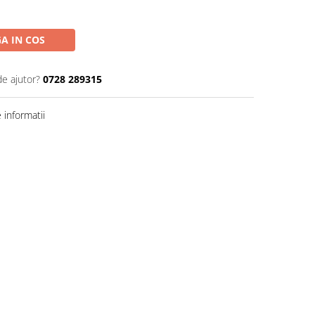
A IN COS
de ajutor?
0728 289315
informatii