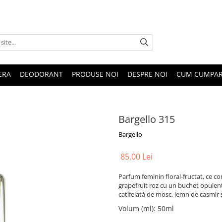
ERA
DEODORANT
PRODUSE NOI
DESPRE NOI
CUM CUMPA
Bargello 315
Bargello
85,00 Lei
Parfum feminin floral-fructat, ce c
grapefruit roz cu un buchet opulent d
catifelată de mosc, lemn de casmir ș
Volum (ml)
:
50ml