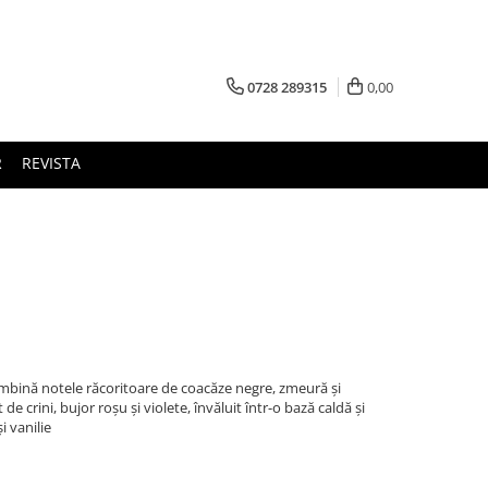
0728 289315
0,00
R
REVISTA
ombină notele răcoritoare de coacăze negre, zmeură și
e crini, bujor roșu și violete, învăluit într-o bază caldă și
i vanilie