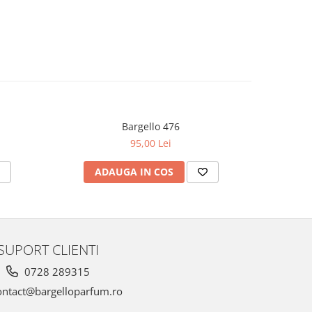
Bargello 476
95,00 Lei
ADAUGA IN COS
V
SUPORT CLIENTI
0728 289315
ntact@bargelloparfum.ro