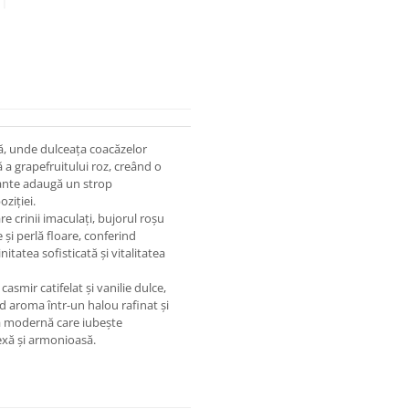
tă, unde dulceața coacăzelor
a grapefruitului roz, creând o
plante adaugă un strop
ziției.
e crinii imaculați, bujorul roșu
e și perlă floare, conferind
tatea sofisticată și vitalitatea
asmir catifelat și vanilie dulce,
nd aroma într-un halou rafinat și
a modernă care iubește
exă și armonioasă.