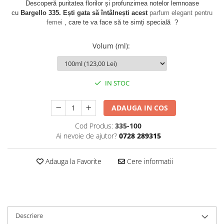
Descoperă puritatea florilor și profunzimea notelor lemnoase
cu
Bargello 335. Ești gata să întâlnești acest
parfum elegant pentru
femei
, care te va face să te simți specială ?
Volum (ml)
:
IN STOC
ADAUGA IN COS
Cod Produs:
335-100
Ai nevoie de ajutor?
0728 289315
Adauga la Favorite
Cere informatii
Descriere