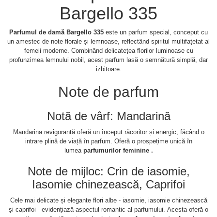
Bargello 335
Parfumul de damă Bargello 335
este un parfum special, conceput cu
un amestec de note florale și lemnoase, reflectând spiritul multifațetat al
femeii moderne. Combinând delicatețea florilor luminoase cu
profunzimea lemnului nobil, acest parfum lasă o semnătură simplă, dar
izbitoare.
Note de parfum
Notă de vârf: Mandarină
Mandarina revigorantă oferă un început răcoritor și energic, făcând o
intrare plină de viață în parfum.
Oferă o prospețime unică în
lumea
parfumurilor feminine .
Note de mijloc: Crin de iasomie,
Iasomie chinezească, Caprifoi
Cele mai delicate și elegante flori albe - iasomie, iasomie chinezească
și caprifoi - evidențiază aspectul romantic al parfumului.
Acesta oferă o