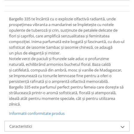
Bargello 335 te încântă cu o explozie olfactivă radiantă, unde
prospețimea vibranta a mandarinei se împletește cu notele
opulente de tuberoză și crin, susținute de petalele delicate de
flori și caprifoi, care amplifică senzualitatea și feminitatea
compoziției. Inima parfumată este bogată și fascinantă, cu duo-ul
sofisticat de iasomie Sambac și iasomie chineză, ce adaugă
un plus de eleganță și mister.
Notele verzi de paciuli și frunzele sale aduc o profunzime
naturală, echilibrând armonios buchetul floral. Baza caldă
și catifelată, compusă din ambră, mosc și vanilie de Madagascar,
se împreunează cu tonurile lemnoase fine pentru a oferi o
persistență rafinată și o amprentă olfactivă memorabilă.
Bargello 335 este parfumul perfect pentru femeia care dorește să
strălucească printr-o aromă sofisticată, florală și atemporală,
ideală atât pentru momente speciale, cât și pentru utilizarea
zilnică.
Informatii conformitate produs
Caracteristici