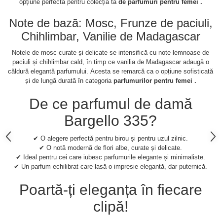
opțiune perfectă pentru colecția ta
de parfumuri pentru femei .
Note de bază: Mosc, Frunze de paciuli,
Chihlimbar, Vanilie de Madagascar
Notele de mosc curate și delicate se intensifică cu note lemnoase de
paciuli și chihlimbar cald, în timp ce vanilia de Madagascar adaugă o
căldură elegantă parfumului.
Acesta se remarcă ca o opțiune sofisticată
și de lungă durată în categoria
parfumurilor pentru femei .
De ce parfumul de damă
Bargello 335?
✔ O alegere perfectă pentru birou și pentru uzul zilnic.
✔ O notă modernă de flori albe, curate și delicate.
✔ Ideal pentru cei care iubesc parfumurile elegante și minimaliste.
✔ Un parfum echilibrat care lasă o impresie elegantă, dar puternică.
Poartă-ți eleganța în fiecare
clipă!