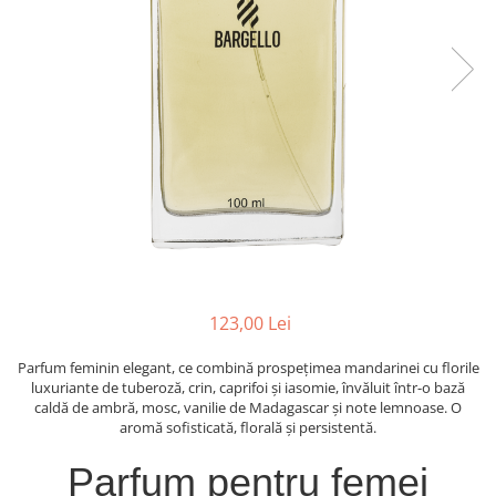
Oriental-Fougere
Aromatic-Fougere
Oriental-Lemnos
Aromatic-Condimentat
Floral-Fructat-Gurmand
Lemnos-Floral/Mosc
Oriental-Floral
Oriental-Floral
Floral-Lemnos/Mosc
Citric-Aromatic
Floral-Acvatic
Oriental
Floral-Fructat/Gurmand
Oriental-Fougere
Oriental-Vanilat
Aromatic-Acvatic
Lemnos-Cypre
Lemnos-Cypre
Oriental-Condimentat
Lemnos-Acvatic
123,00 Lei
Pielarie
Floral-Fructat
Parfum feminin elegant, ce combină prospețimea mandarinei cu florile
Floral-Aldehidic
Citric
luxuriante de tuberoză, crin, caprifoi și iasomie, învăluit într-o bază
caldă de ambră, mosc, vanilie de Madagascar și note lemnoase. O
Floral-Lemnos
Aromatic
aromă sofisticată, florală și persistentă.
Fructat
Aromatic-Fructat
Parfum pentru femei
Aromatic-Verde