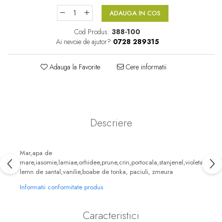
Floral-Lemnos
Aromatic
ADAUGA IN COS
Fructat
Aromatic-Fructat
Cod Produs:
388-100
Ai nevoie de ajutor?
0728 289315
Aromatic-Verde
Adauga la Favorite
Cere informatii
Descriere
Mar,apa de
mare,iasomie,lamiae,orhidee,prune,crin,portocala,stanjenel,violeta,bujor
lemn de santal,vanilie,boabe de tonka, paciuli, zmeura
Informatii conformitate produs
Caracteristici