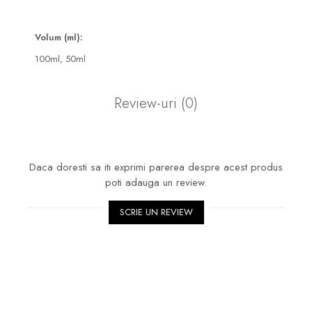
Volum (ml):
100ml,
50ml
Review-uri
(0)
Daca doresti sa iti exprimi parerea despre acest produs
poti adauga un review.
SCRIE UN REVIEW