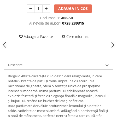
ADAUGA IN COS
Cod Produs:
408-50
Ai nevoie de ajutor?
0728 289315
Adauga la Favorite
Cere informatii
Descriere
Bargello 408 te cucerește cu o deschidere revigorantă, în care
notele vibrante de yuzu și rodie, împreună cu acordurile
răcoritoare de gheață, oferă o senzație unică de prospețime
intensă și modernă. Inima parfumului echilibrează această
explozie fructată și fresh cu eleganța florală a magnoliei, lotusului
și bujorului, creând un buchet delicat și sofisticat.
Baza parfumată dezvăluie profunzimea lemnului și a notelor
calde, catifelate de mosc și ambră, adăugând o persistență fină și
o notă de rafinament, perfectă pentru femeia care caută atât