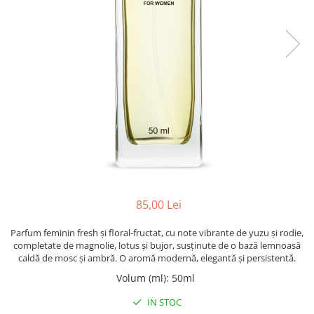
Oriental-Fougere
Aromatic-Fougere
Oriental-Lemnos
Aromatic-Condimentat
Floral-Fructat-Gurmand
Lemnos-Floral/Mosc
Oriental-Floral
Oriental-Floral
Floral-Lemnos/Mosc
Citric-Aromatic
Floral-Acvatic
Oriental
Floral-Fructat/Gurmand
Oriental-Fougere
Oriental-Vanilat
Aromatic-Acvatic
Lemnos-Cypre
Lemnos-Cypre
Oriental-Condimentat
Lemnos-Acvatic
85,00 Lei
Pielarie
Floral-Fructat
Parfum feminin fresh și floral-fructat, cu note vibrante de yuzu și rodie,
Floral-Aldehidic
Citric
completate de magnolie, lotus și bujor, susținute de o bază lemnoasă
caldă de mosc și ambră. O aromă modernă, elegantă și persistentă.
Floral-Lemnos
Aromatic
Volum (ml)
:
50ml
Fructat
Aromatic-Fructat
IN STOC
Aromatic-Verde