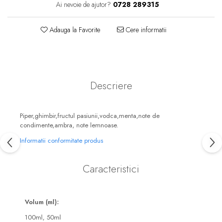
Ai nevoie de ajutor?
0728 289315
Floral-Lemnos
Aromatic
Fructat
Aromatic-Fructat
Adauga la Favorite
Cere informatii
Aromatic-Verde
Descriere
Piper,ghimbir,fructul pasiunii,vodca,menta,note de
condimente,ambra, note lemnoase.
Informatii conformitate produs
Caracteristici
Volum (ml):
100ml,
50ml